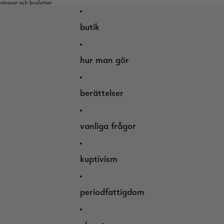
trosor och braletter
butik
hur man gör
berättelser
vanliga frågor
kuptivism
periodfattigdom