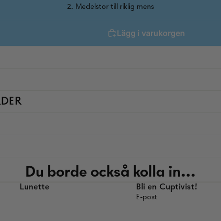
2. Medelstor till riklig mens
Lägg i varukorgen
RDER
Du borde också kolla in...
Lunette
Bli en Cuptivist!
E-post