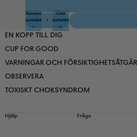
Minska
Öka
antalet
antalet
EN KOPP TILL DIG
CUP FOR GOOD
VARNINGAR OCH FÖRSIKTIGHETSÅTGÄ
OBSERVERA
TOXISKT CHOKSYNDROM
Hjälp
Fråga
Återbetalningspolicy
Integritetspolicy