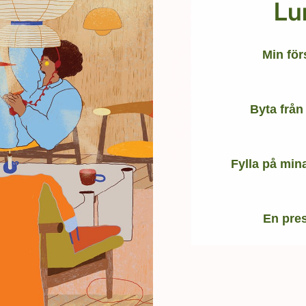
Lu
Min fö
Byta från
Fylla på min
En pres