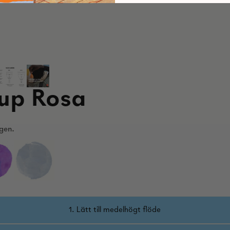
Cup Rosa
gen.
1. Lätt till medelhögt flöde