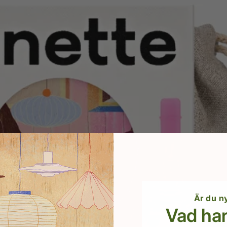
Är du n
Vad har 