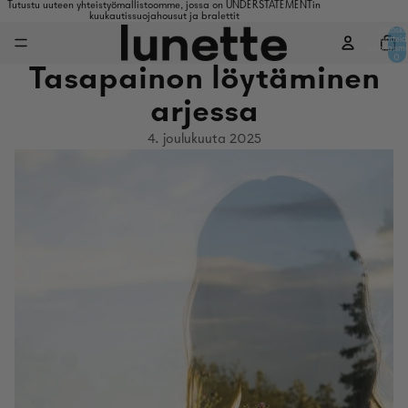
Tutustu uuteen yhteistyömallistoomme, jossa on UNDERSTATEMENTin
kuukautissuojahousut ja bralettit
Ostosko
tuottei
kokonaism
0
Tasapainon löytäminen
arjessa
4. joulukuuta 2025