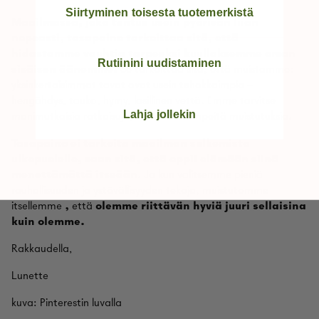
Siirtyminen toisesta tuotemerkistä
Maailmassa, joka tuntuu usein pyörivän liian
nopeasti, tasapaino tarkoittaa sitä, että
hidastamme vauhtia tarpeeksi kuullaksemme oman
Rutiinini uudistaminen
sisäisen äänemme.
Se tarkoittaa sitä, että muistamme:
yksinkertaisimmat tavat ovat usein tehokkaimpia –
hengähdys, tauko, hymy, lasillinen vettä. Emme tarvitse
Lahja jollekin
monimutkaisia ratkaisuja, vaan vain lempeitä muistutuksia.
Tasapaino ei tarkoita maailman sulkemista
ulkopuolelle, vaan sitä, että oppii elämään siinä
menettämättä itseään
. Ja kun valitsemme pieniä
rauhallisuuden ja ystävällisyyden tekoja, muistutamme
itsellemme
,
että
olemme riittävän hyviä juuri sellaisina
kuin olemme.
Rakkaudella,
Lunette
kuva: Pinterestin luvalla