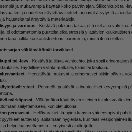
isempiä ja mukavampia käyttää koko päivän ajan. Silikonikupit tai -lev
usvaatteet ja uudelleenkäytettävät siteet tarjoavat ärsytystä aiheut
yjä hajusteita tai ärsyttäviä materiaaleja.
lisyys ja varmuus
- Kestävä pakkaus takaa, että olet aina valmiina. 
ja, ei odottamattomia puutteita eikä stressiä yllättävien kuukautisten
nen tapa hallita kuukautiskiertoasi paremmin, missä ikinä oletkin.
tissarjan välttämättömät tarvikkeet
uppi tai -levy
- Kestävä ja tilava vaihtoehto, joka sopii erinomaisesti 
rtauksille. Täydellinen valinta matkalle, töihin tai kouluun.
alusvaatteet
- Hengittävät, mukavat ja erinomaiset pitkiin päiviin, yöks
ksi.
äytettävät siteet
- Pehmeät, pestävät ja ihanteelliset kevyempinä päi
ehtona.
ävä märkäpussi
- Välttämätön käytettyjen siteiden tai alusvaatteiden
omaan säilyttämiseen, kun olet ulkona.
don perusasiat
- Hellävaraiset, kuppien kanssa yhteensopivat puhdis
 pyyhkeet auttavat ylläpitämään hygieniaa, kun taas vesipohjainen li
a helpottaa asettamista – erityisesti aloittelijoille.