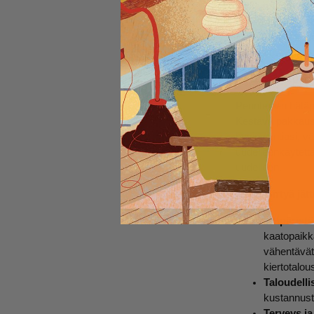
välttämättömyystar
tärkeänä kompakte
varustus voi tunt
kuukautissettisi 
Kestävät ja per
Perinteinen hätäp
Kestävä pakkaus 
hyvinvointiasi, v
uudelleenkäytettä
uudelleen.
Miksi siirtyä jä
Ympäristö
kaatopaikka
vähentävät 
kiertotalo
Taloudelli
kustannust
Terveys j