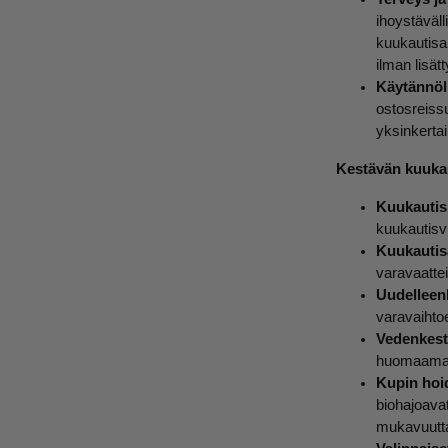
ihoystäväll
kuukautisal
ilman lisätt
Käytännöl
ostosreissu
yksinkertai
Kestävän kuukau
Kuukautisk
kuukautisvi
Kuukautis
varavaattei
Uudelleenk
varavaihto
Vedenkest
huomaamatt
Kupin hoi
biohajoavat
mukavuutta j