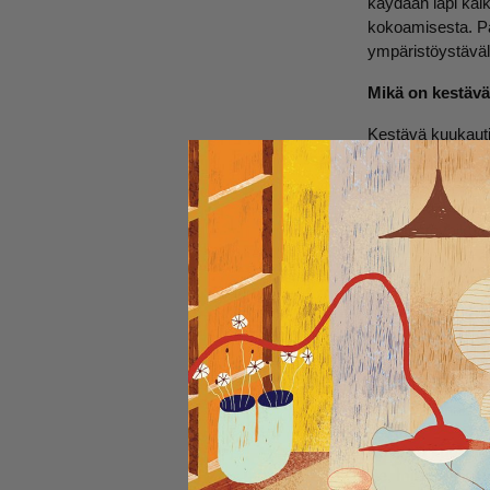
käydään läpi kaik
kokoamisesta. Pa
ympäristöystävälli
Mikä on kestävä
Kestävä kuukauti
välttämättömyyst
töissä, koulussa 
tuotteisiin, kestä
ympäristövaikutu
Tyypilliseen kes
kuukautisku
kuukautisal
vedenpitävä
hellävarais
valinnaise
Kestävä kuukautis
Se, mikä sopii op