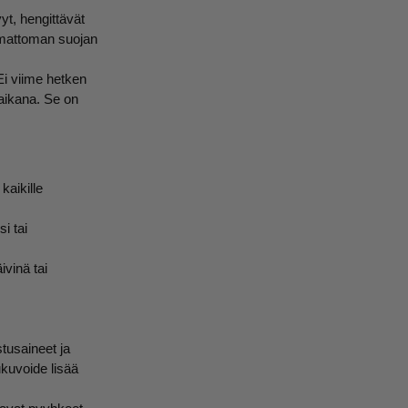
yt, hengittävät
tamattoman suojan
Ei viime hetken
 aikana. Se on
kaikille
i tai
vinä tai
tusaineet ja
ukuvoide lisää