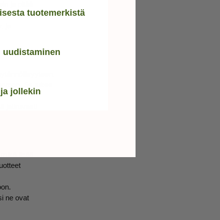
in ja pitää
oisesta tuotemerkistä
tikossa oleva
, ja
i uudistaminen
äytännöllisyyteen.
arvoon. Se tukee
ja jollekin
ä jatkuvasti
 mikä lisää
uotteet
oon.
i ne ovat