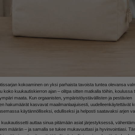
issarjan kokoaminen on yksi parhaista tavoista tuntea olevansa valm
u koko kuukautiskierron ajan – olitpa sitten matkalla töihin, koulussa t
päri maata. Kun orgaanisten, ympäristöystävällisten ja pestävien
den hakumäärät kasvavat maailmanlaajuisesti, uudelleenkäytettävät k
semassa käytännölliseksi, edulliseksi ja helposti saatavaksi arjen va
 kuukautissetti auttaa sinua pitämään asiat järjestyksessä, vähentäm
een määrän – ja samalla se tukee mukavuuttasi ja hyvinvointiasi. T