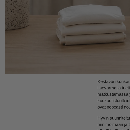
Kestävän kuukaut
itsevarma ja tuett
matkustamassa ym
kuukautistuottei
ovat nopeasti nou
Hyvin suunniteltu
minimoimaan jätt