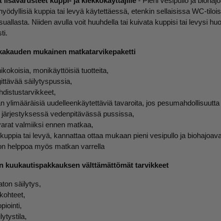
t lisävarusteet kuppi- ja kiekkokäyttäjille
- Pieni vesipullo ja bioha
 hyödyllisiä kuppia tai levyä käytettäessä, etenkin sellaisissa WC-tiloi
suallasta. Niiden avulla voit huuhdella tai kuivata kuppisi tai levysi
ti.
kakauden mukainen matkatarvikepaketti
nikokoisia, monikäyttöisiä tuotteita,
ittävää säilytyspussia,
distustarvikkeet,
ylimääräisiä uudelleenkäytettäviä tavaroita, jos pesumahdollisuutta e
i järjestyksessä vedenpitävässä pussissa,
arat valmiiksi ennen matkaa,
kuppia tai levyä, kannattaa ottaa mukaan pieni vesipullo ja biohajoava
on helppoa myös matkan varrella
 kuukautispakkauksen välttämättömät tarvikkeet
on säilytys,
kohteet,
iointi,
ytystila,