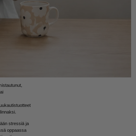
istautunut,
ai
uukautistuotteet
linnaksi.
ään stressiä ja
ässä oppaassa