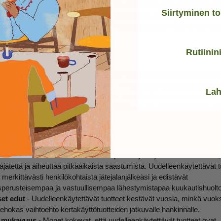
vikkeita, voi näyttää täysin erilaiselta sellaiselle, joka matkustaa use
Siirtyminen t
ja, monikäyttöisiä tuotteita. Pitkien työpäivien aikana työpöydän laa
ua tukevammalta kuin minimalistinen käsilaukkusetti. Rutiinisi kehittyy
voi kehittyä mukanasi.
Rutiinin
inteiset hätäpakkaukset
akkaus keskittyy usein kertakäyttöisiin tuotteisiin ja lyhytaikaiseen k
puolestaan perustuu kestävyyteen, mukavuuteen ja pitkäaikaiseen 
Lah
ähentää jätteiden määrää ja varmistaa, että sinulla on aina luotettavat,
vät välttämättömyystarvikkeet käsillä ilman, että joudut ostamaan niit
tteettömään kuukautisrutiiniin?
vaikutukset
- Joka vuosi heitetään pois miljardeja kuukautistuotteita,
jätettä ja aiheuttaa pitkäaikaista saastumista. Uudelleenkäytettävät t
merkittävästi henkilökohtaista jätejalanjälkeäsi ja edistävät
usperusteisempaa ja vastuullisempaa lähestymistapaa kuukautishuolt
set edut
- Uudelleenkäytettävät tuotteet kestävät vuosia, minkä vuoks
ehokas vaihtoehto kertakäyttötuotteiden jatkuvalle hankinnalle.
a mukavuus
- Monet kokevat, että uudelleenkäytettävät tuotteet ovat