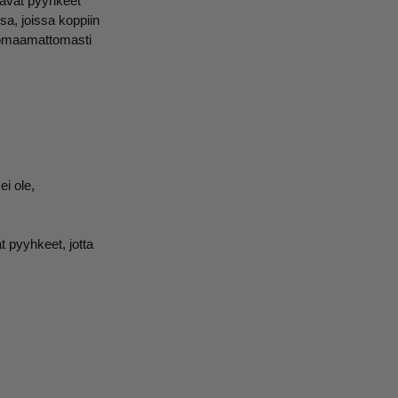
joavat pyyhkeet
ssa, joissa koppiin
 huomaamattomasti
i ole,
t pyyhkeet, jotta