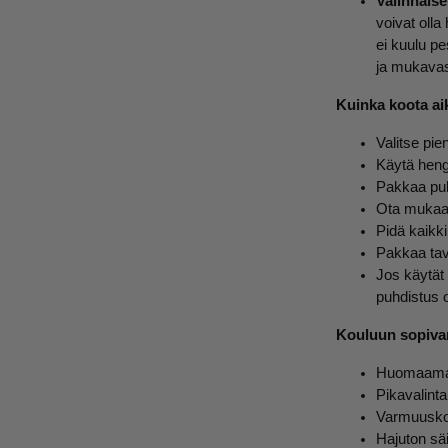
Valinnaise
voivat olla
ei kuulu pe
ja mukavas
Kuinka koota ai
Valitse pie
Käytä heng
Pakkaa puh
Ota mukaan 
Pidä kaikk
Pakkaa tav
Jos käytät 
puhdistus 
Kouluun sopivan
Huomaamat
Pikavalinta
Varmuuskop
Hajuton säil