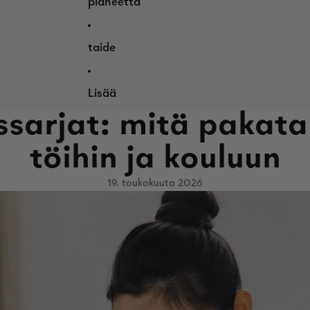
planeetta
taide
Lisää
ssarjat: mitä pakat
töihin ja kouluun
19. toukokuuta 2026