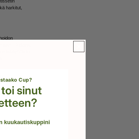
tissetin
ä harkitut,
shoidon
n ajan – kotona,
kertakäyttöisiin
ät
ta:
ostaako Cup?
toi sinut
etteen?
 kuukautiskuppini
n eri vaiheissa.