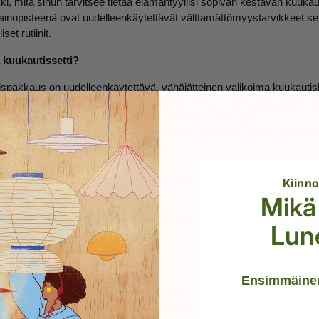
ki, mitä sinun tarvitsee tietää elämäntyyliisi sopivan kestävän kuukau
inopisteenä ovat uudelleenkäytettävät välttämättömyystarvikkeet sek
set rutiinit.
 kuukautissetti?
spakkaus on uudelleenkäytettävä, vähäjätteinen valikoima kuukauti
arvikkeita, jotka on suunniteltu tukemaan sinua koko kuukautiskierro
tai matkoilla. Toisin kuin perinteiset hätäpakkaukset, jotka perustuvat 
vä pakkaus keskittyy pitkäikäisiin, pestäviin tuotteisiin, jotka vähentäv
ksia ja tarjoavat jatkuvaa mukavuutta.
tokäyttöiseen kuukautissarjaan kuuluu muun muassa seuraavia tuottei
Kiinn
Mikä 
ppi tai -levy,
usvaatteet tai uudelleenkäytettävät siteet,
Lun
 tai hengittävä säilytyspussi,
et puhdistusaineet
t mukavuusvarusteet
Ensimmäinen
setti tulisi aina olla muokattavissa, sillä tarpeemme muuttuvat elämä
iskelijalle, joka arvostaa huomaamattomia ja helposti saatavilla olevia