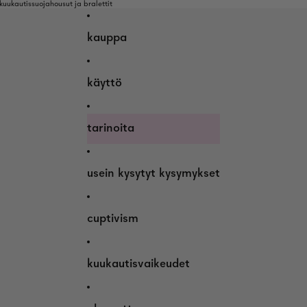
uukautissuojahousut ja bralettit
kauppa
käyttö
tarinoita
usein kysytyt kysymykset
cuptivism
kuukautisvaikeudet