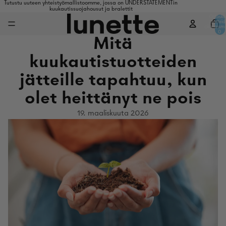
Tutustu uuteen yhteistyömallistoomme, jossa on UNDERSTATEMENTin
kuukautissuojahousut ja bralettit
Ostosko
tuottei
kokonaism
0
Mitä
kuukautistuotteiden
jätteille tapahtuu, kun
olet heittänyt ne pois
19. maaliskuuta 2026