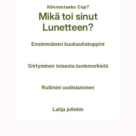
Kertakäyttöisten kuukautistuotteiden ympäristövaikutukset
Kiinnostaako Cup?
ovat merkittävät ja pitkäaikaiset.
Mikä toi sinut
Pitkät hajoamisajat
Lunetteen?
Muovipohjaiset siteet ja tamponit voivat säilyä luonnossa
vuosisatojen ajan ja hajota mikromuoviksi, joka saastuttaa
Ensimmäinen kuukautiskuppini
maaperän ja veden.
Muovijäte
Siirtyminen toisesta tuotemerkistä
Kuukautistuotteet kuuluvat maailmanlaajuisissa
rannanpuhdistustapahtumissa eniten löydettyihin esineisiin.
Muovisia asettimia ja siteenpalasia huuhtoutuu usein rantaan.
Rutiinini uudistaminen
Myrkyllisyyteen liittyvät huolenaiheet
Jotkut kertakäyttötuotteet sisältävät:
Lahja jollekin
PFAS (”ikuiset kemikaalit”),
Ftaalatit,
Tuoksuaineet,