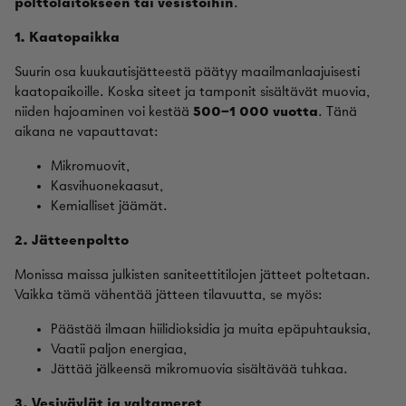
polttolaitokseen tai vesistöihin
.
1. Kaatopaikka
Suurin osa kuukautisjätteestä päätyy maailmanlaajuisesti
kaatopaikoille. Koska siteet ja tamponit sisältävät muovia,
niiden hajoaminen voi kestää
500–1 000 vuotta
. Tänä
aikana ne vapauttavat:
Mikromuovit,
Kasvihuonekaasut,
Kemialliset jäämät.
2. Jätteenpoltto
Monissa maissa julkisten saniteettitilojen jätteet poltetaan.
Vaikka tämä vähentää jätteen tilavuutta, se myös:
Päästää ilmaan hiilidioksidia ja muita epäpuhtauksia,
Vaatii paljon energiaa,
Jättää jälkeensä mikromuovia sisältävää tuhkaa.
3. Vesiväylät ja valtameret