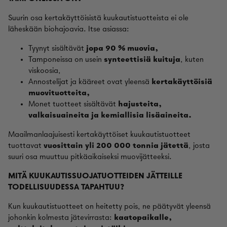
Suurin osa kertakäyttöisistä kuukautistuotteista ei ole
läheskään biohajoavia. Itse asiassa:
Tyynyt sisältävät
jopa 90 % muovia,
Tamponeissa on usein
synteettisiä kuituja
, kuten
viskoosia,
Annostelijat ja kääreet ovat yleensä
kertakäyttöisiä
muovituotteita,
Monet tuotteet sisältävät
hajusteita,
valkaisuaineita ja kemiallisia lisäaineita.
Maailmanlaajuisesti kertakäyttöiset kuukautistuotteet
tuottavat
vuosittain yli 200 000 tonnia jätettä
, josta
suuri osa muuttuu pitkäaikaiseksi muovijätteeksi.
MITÄ KUUKAUTISSUOJATUOTTEIDEN JÄTTEILLE
TODELLISUUDESSA TAPAHTUU?
Kun kuukautistuotteet on heitetty pois, ne päätyvät yleensä
johonkin kolmesta jätevirrasta:
kaatopaikalle,