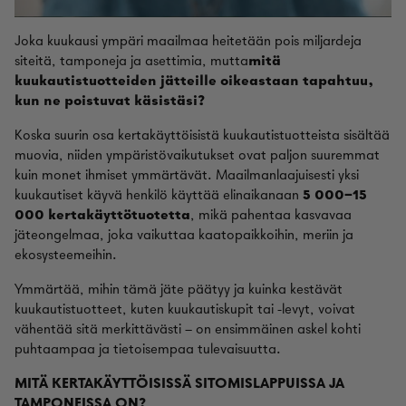
Joka kuukausi ympäri maailmaa heitetään pois miljardeja
siteitä, tamponeja ja asettimia, mutta
mitä
kuukautistuotteiden jätteille oikeastaan tapahtuu,
kun ne poistuvat käsistäsi?
Koska suurin osa kertakäyttöisistä kuukautistuotteista sisältää
muovia, niiden ympäristövaikutukset ovat paljon suuremmat
kuin monet ihmiset ymmärtävät. Maailmanlaajuisesti yksi
kuukautiset käyvä henkilö käyttää elinaikanaan
5 000–15
000 kertakäyttötuotetta
, mikä pahentaa kasvavaa
jäteongelmaa, joka vaikuttaa kaatopaikkoihin, meriin ja
ekosysteemeihin.
Ymmärtää, mihin tämä jäte päätyy ja kuinka kestävät
kuukautistuotteet, kuten kuukautiskupit tai -levyt, voivat
vähentää sitä merkittävästi – on ensimmäinen askel kohti
puhtaampaa ja tietoisempaa tulevaisuutta.
MITÄ KERTAKÄYTTÖISISSÄ SITOMISLAPPUISSA JA
TAMPONEISSA ON?