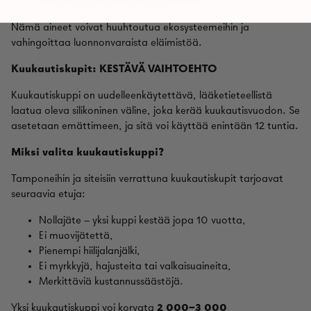
Valkaisusta peräisin olevat dioksiinit.
Nämä aineet voivat huuhtoutua ekosysteemeihin ja
vahingoittaa luonnonvaraista eläimistöä.
Kuukautiskupit: KESTÄVÄ VAIHTOEHTO
Kuukautiskuppi on uudelleenkäytettävä, lääketieteellistä
laatua oleva silikoninen väline, joka kerää kuukautisvuodon. Se
asetetaan emättimeen, ja sitä voi käyttää enintään 12 tuntia.
Miksi valita kuukautiskuppi?
Tamponeihin ja siteisiin verrattuna kuukautiskupit tarjoavat
seuraavia etuja:
Nollajäte – yksi kuppi kestää jopa 10 vuotta,
Ei muovijätettä,
Pienempi hiilijalanjälki,
Ei myrkkyjä, hajusteita tai valkaisuaineita,
Merkittäviä kustannussäästöjä.
Yksi kuukautiskuppi voi korvata
2 000–3 000