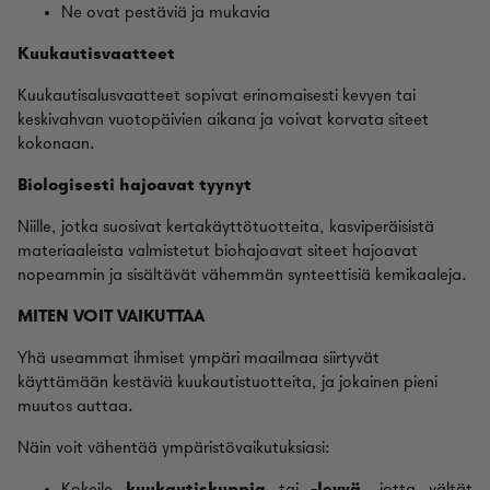
Ne ovat pestäviä ja mukavia
Kuukautisvaatteet
Kuukautisalusvaatteet sopivat erinomaisesti kevyen tai
keskivahvan vuotopäivien aikana ja voivat korvata siteet
kokonaan.
Biologisesti hajoavat tyynyt
Niille, jotka suosivat kertakäyttötuotteita, kasviperäisistä
materiaaleista valmistetut biohajoavat siteet hajoavat
nopeammin ja sisältävät vähemmän synteettisiä kemikaaleja.
MITEN VOIT VAIKUTTAA
Yhä useammat ihmiset ympäri maailmaa siirtyvät
käyttämään kestäviä kuukautistuotteita, ja jokainen pieni
muutos auttaa.
Näin voit vähentää ympäristövaikutuksiasi: