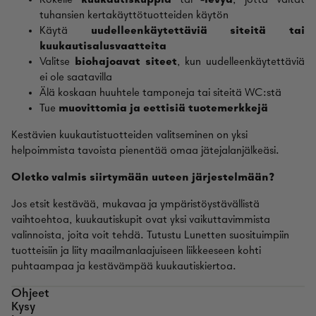
Kokeile
kuukautiskuppia
tai
-levyä
, jotta vältät
tuhansien kertakäyttötuotteiden käytön
Käytä
uudelleenkäytettäviä siteitä tai
kuukautisalusvaatteita
Valitse
biohajoavat siteet
, kun uudelleenkäytettäviä
ei ole saatavilla
Älä koskaan huuhtele tamponeja tai siteitä WC:stä
Tue
muovittomia ja eettisiä tuotemerkkejä
Kestävien kuukautistuotteiden valitseminen on yksi
helpoimmista tavoista pienentää omaa jätejalanjälkeäsi.
Oletko valmis siirtymään uuteen järjestelmään?
Jos etsit kestävää, mukavaa ja ympäristöystävällistä
vaihtoehtoa, kuukautiskupit ovat yksi vaikuttavimmista
valinnoista, joita voit tehdä. Tutustu Lunetten suosituimpiin
tuotteisiin ja liity maailmanlaajuiseen liikkeeseen kohti
puhtaampaa ja kestävämpää kuukautiskiertoa.
Ohjeet
Kysy