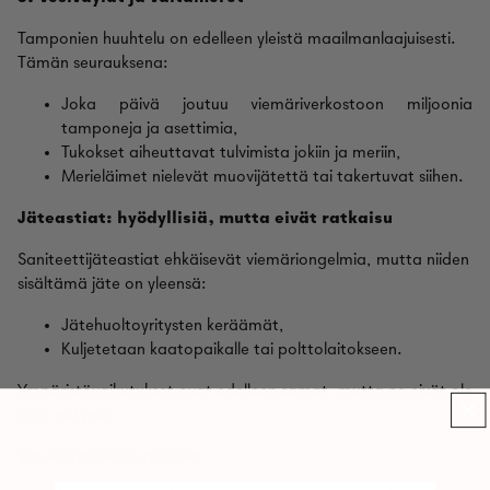
Tamponien huuhtelu on edelleen yleistä maailmanlaajuisesti.
Tämän seurauksena:
Joka päivä joutuu viemäriverkostoon miljoonia
tamponeja ja asettimia,
Tukokset aiheuttavat tulvimista jokiin ja meriin,
Merieläimet nielevät muovijätettä tai takertuvat siihen.
Jäteastiat: hyödyllisiä, mutta eivät ratkaisu
Saniteettijäteastiat ehkäisevät viemäriongelmia, mutta niiden
sisältämä jäte on yleensä:
Jätehuoltoyritysten keräämät,
Kuljetetaan kaatopaikalle tai polttolaitokseen.
Ympäristövaikutukset ovat edelleen samat, mutta ne eivät ole
yhtä näkyviä.
Ympäristövaikutukset