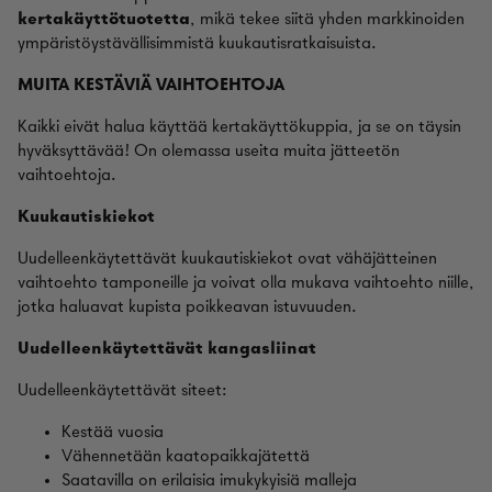
kertakäyttötuotetta
, mikä tekee siitä yhden markkinoiden
ympäristöystävällisimmistä kuukautisratkaisuista.
MUITA KESTÄVIÄ VAIHTOEHTOJA
Kaikki eivät halua käyttää kertakäyttökuppia, ja se on täysin
hyväksyttävää! On olemassa useita muita jätteetön
vaihtoehtoja.
Kuukautiskiekot
Uudelleenkäytettävät kuukautiskiekot ovat vähäjätteinen
vaihtoehto tamponeille ja voivat olla mukava vaihtoehto niille,
jotka haluavat kupista poikkeavan istuvuuden.
Uudelleenkäytettävät kangasliinat
Uudelleenkäytettävät siteet:
Kestää vuosia
Vähennetään kaatopaikkajätettä
Saatavilla on erilaisia imukykyisiä malleja