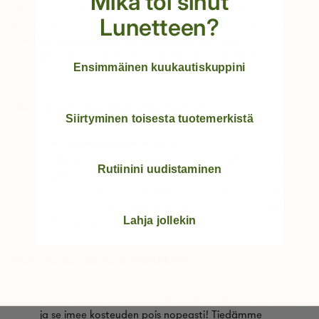
Mikä toi sinut
°C:ssa laadun säilyttämiseksi, mutta ne kestävät myös
Lunetteen?
satunnaisen 60 °C:n pesun. Ripusta ne kuivumaan kuten
tavalliset alusvaatteet. Älä kuitenkaan laita niitä
kuivausrumpuun – se voi vahingoittaa vuotoja estävää
Ensimmäinen kuukautiskuppini
kangaskerrosta!
NEXT-LEVER – MUKAVUUS JA HOITO
Siirtyminen toisesta tuotemerkistä
Ohut, joustava vyötärönauha.
Korkea sivusauma ja leveä vyötäröpaneeli takaavat
Rutiinini uudistaminen
tukevan istuvuuden.
Laadukkaat Oeko-Tex 100 -sertifioidut materiaalit.
Kankaan valmistuksessa ei ole käytetty ylimääräisiä
Lahja jollekin
kemiallisia lisäaineita.
YKSITYISKOHDAT OVAT TÄRKEITÄ
Luomupuuvilla – pehmeää ja mukavaa ulkosynnyttimille,
ja se imee kosteuden pois nopeasti! Tiedämme