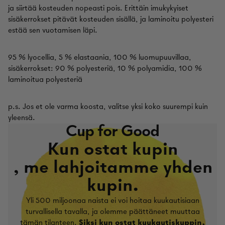
ja siirtää kosteuden nopeasti pois. Erittäin imukykyiset
sisäkerrokset pitävät kosteuden sisällä, ja laminoitu polyesteri
estää sen vuotamisen läpi.
95 % lyocellia, 5 % elastaania, 100 % luomupuuvillaa,
sisäkerrokset: 90 % polyesteriä, 10 % polyamidia, 100 %
laminoitua polyesteriä
p.s. Jos et ole varma koosta, valitse yksi koko suurempi kuin
yleensä.
Cup for Good
Kun ostat kupin
, me lahjoitamme yhden
kupin.
Yli 500 miljoonaa naista ei voi hoitaa kuukautisiaan
turvallisella tavalla, ja olemme päättäneet muuttaa
tämän tilanteen.
Siksi kun ostat kuukautiskuppin,