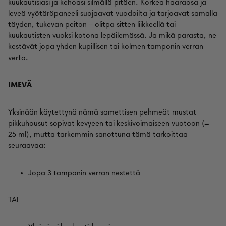
kuukautisiasi ja kehoasi silmällä pitäen. Korkea haaraosa ja
leveä vyötäröpaneeli suojaavat vuodoilta ja tarjoavat samalla
täyden, tukevan peiton – olitpa sitten liikkeellä tai
kuukautisten vuoksi kotona lepäilemässä. Ja mikä parasta, ne
kestävät jopa yhden kupillisen tai kolmen tamponin verran
verta.
IMEVÄ
Yksinään käytettynä nämä samettisen pehmeät mustat
pikkuhousut sopivat kevyeen tai keskivoimaiseen vuotoon (=
25 ml), mutta tarkemmin sanottuna tämä tarkoittaa
seuraavaa:
Jopa 3 tamponin verran nestettä
TAI