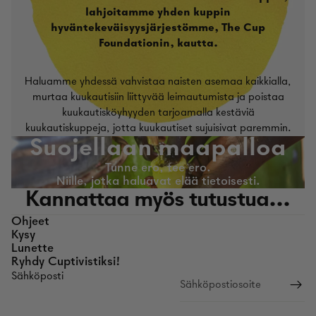
lahjoitamme yhden kuppin
hyväntekeväisyysjärjestömme, The Cup
Foundationin, kautta.
Haluamme yhdessä vahvistaa naisten asemaa kaikkialla,
murtaa kuukautisiin liittyvää leimautumista ja poistaa
kuukautisköyhyyden tarjoamalla kestäviä
kuukautiskuppeja, jotta kuukautiset sujuisivat paremmin.
Suojellaan maapalloa
Tunne ero, tee ero.
Niille, jotka haluavat elää tietoisesti.
Kannattaa myös tutustua...
Ohjeet
Kysy
Lunette
Ryhdy Cuptivistiksi!
Sähköposti
Palautuskäytäntö
Tietosuojakäytäntö