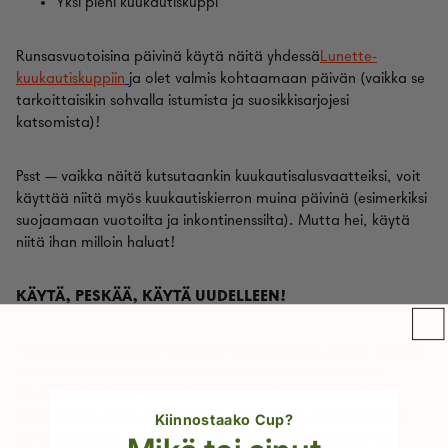
Yksi pieni kuukautiskuppi
Runsasvuotoisina päivinä käytä näitä yhdessä
Lunette-
kuukautiskuppiin
ja olet valmis kohtaamaan päivän (vaikka se
tarkoittaisikin sohvalla istumista ja suosikkisarjojesi
katsomista)!
Psst — vaikka näitä kutsutaankin kuukautisalusvaatteiksi, voit
käyttää niitä myös kuukautiskierron muina päivinä (esimerkiksi
suojaamaan vuotoilta ja inkontinenssilta). Mutta hei, käytä
niitä ihan milloin haluat!
KÄYTÄ, PESKÄÄ, KÄYTÄ UUDELLEEN!
Hinta saattaa tuntua korkealta alushousuista, mutta muista,
että nämä eivät ole mitkään tavalliset alushousut! Voit
käyttää niitä jopa 12 tuntia putkeen (eli voit pitää niitä
päälläsi jopa nukkuessasi!) ja ne voi heittää pesukoneeseen.
Kiinnostaako Cup?
On
suositellaan, että kuukautisalusvaatteet pestään 40