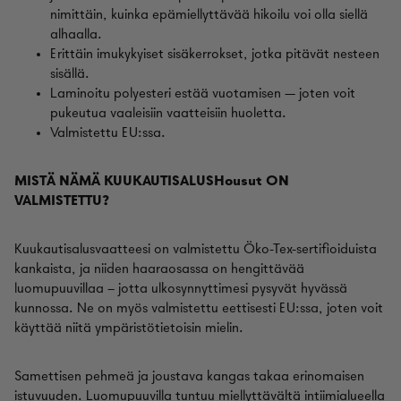
nimittäin, kuinka epämiellyttävää hikoilu voi olla siellä
alhaalla.
Erittäin imukykyiset sisäkerrokset, jotka pitävät nesteen
sisällä.
Laminoitu polyesteri estää vuotamisen — joten voit
pukeutua vaaleisiin vaatteisiin huoletta.
Valmistettu EU:ssa.
MISTÄ NÄMÄ KUUKAUTISALUSHousut ON
VALMISTETTU?
Kuukautisalusvaatteesi on valmistettu Öko-Tex-sertifioiduista
kankaista, ja niiden haaraosassa on hengittävää
luomupuuvillaa – jotta ulkosynnyttimesi pysyvät hyvässä
kunnossa. Ne on myös valmistettu eettisesti EU:ssa, joten voit
käyttää niitä ympäristötietoisin mielin.
Samettisen pehmeä ja joustava kangas takaa erinomaisen
istuvuuden. Luomupuuvilla tuntuu miellyttävältä intiimialueella