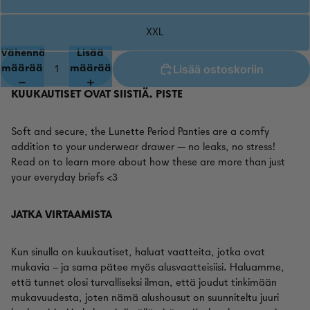
XXL
Vähennä
Lisää
Lisää ostoskoriin
määrää
määrää
KUUKAUTISET OVAT SIISTIÄ. PISTE
Soft and secure, the Lunette Period Panties are a comfy
addition to your underwear drawer — no leaks, no stress!
Read on to learn more about how these are more than just
your everyday briefs <3
JATKA VIRTAAMISTA
Kun sinulla on kuukautiset, haluat vaatteita, jotka ovat
mukavia – ja sama pätee myös alusvaatteisiisi. Haluamme,
että tunnet olosi turvalliseksi ilman, että joudut tinkimään
mukavuudesta, joten nämä alushousut on suunniteltu juuri