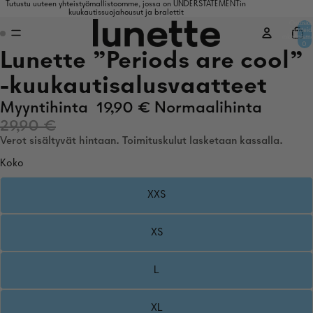
Tutustu uuteen yhteistyömallistoomme, jossa on UNDERSTATEMENTin
kuukautissuojahousut ja bralettit
Ostosko
tuottei
kokonaism
0
Lunette ”Periods are cool”
-kuukautisalusvaatteet
Myyntihinta
19,90 €
Normaalihinta
29,90 €
Verot sisältyvät hintaan. Toimituskulut lasketaan kassalla.
Koko
XXS
XS
L
XL