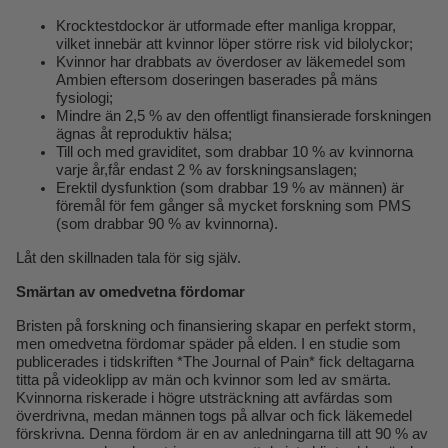
Krocktestdockor är utformade efter manliga kroppar,
vilket innebär att kvinnor löper större risk vid bilolyckor;
Kvinnor har drabbats av överdoser av läkemedel som
Ambien eftersom doseringen baserades på mäns
fysiologi;
Mindre än 2,5 % av den offentligt finansierade forskningen
ägnas åt reproduktiv hälsa;
Till och med graviditet, som drabbar 10 % av kvinnorna
varje år,
får
endast 2 % av forskningsanslagen;
Erektil dysfunktion (som drabbar 19 % av männen) är
föremål för fem gånger så mycket forskning som PMS
(som drabbar 90 % av kvinnorna).
Låt den skillnaden tala för sig själv.
Smärtan av omedvetna fördomar
Bristen på forskning och finansiering skapar en perfekt storm,
men omedvetna fördomar späder på elden. I en studie som
publicerades i tidskriften *The Journal of Pain* fick deltagarna
titta på videoklipp av män och kvinnor som led av smärta.
Kvinnorna riskerade i högre utsträckning att avfärdas som
överdrivna, medan männen togs på allvar och fick läkemedel
förskrivna. Denna fördom är en av anledningarna till att 90 % av