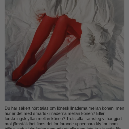
Du har säkert hört talas om löneskillnaderna mellan könen, men
hur är det med smärtskillnaderna mellan könen? Eller
forskningsklyftan mellan könen? Trots alla framsteg vi har gjort
mot jämställdhet finns det fortfarande uppenbara klyftor inom
hälso- och sjukvården som gör att alla som inte är cis-män får