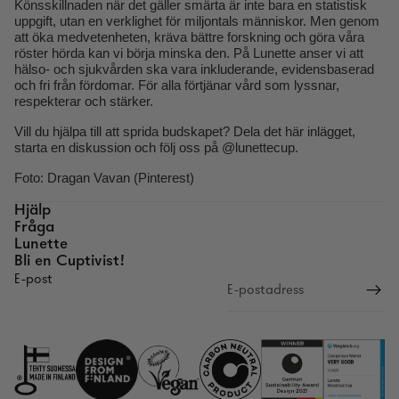
Könsskillnaden när det gäller smärta är inte bara en statistisk
uppgift, utan en verklighet för miljontals människor. Men genom
att öka medvetenheten, kräva bättre forskning och göra våra
röster hörda kan vi börja minska den. På Lunette anser vi att
hälso- och sjukvården ska vara inkluderande, evidensbaserad
och fri från fördomar. För alla förtjänar vård som lyssnar,
respekterar och stärker.
Vill du hjälpa till att sprida budskapet? Dela det här inlägget,
starta en diskussion och följ oss på @lunettecup.
Foto: Dragan Vavan (Pinterest)
Hjälp
Fråga
Lunette
Bli en Cuptivist!
E-post
Återbetalningspolicy
Integritetspolicy
Användarvillkor
Leveransvillkor
Kontaktuppgifter