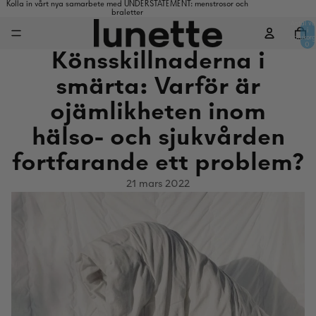
Kolla in vårt nya samarbete med UNDERSTATEMENT: menstrosor och
braletter
Antal va
i
varukorg
0
Könsskillnaderna i
smärta: Varför är
ojämlikheten inom
hälso- och sjukvården
fortfarande ett problem?
21 mars 2022