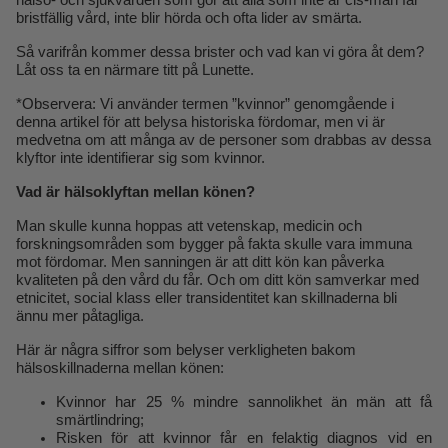
bristfällig vård, inte blir hörda och ofta lider av smärta.
Så varifrån kommer dessa brister och vad kan vi göra åt dem?
Låt oss ta en närmare titt på Lunette.
*Observera: Vi använder termen ”kvinnor” genomgående i
denna artikel för att belysa historiska fördomar, men vi är
medvetna om att många av de personer som drabbas av dessa
klyftor inte identifierar sig som kvinnor.
Vad är hälsoklyftan mellan könen?
Man skulle kunna hoppas att vetenskap, medicin och
forskningsområden som bygger på fakta skulle vara immuna
mot fördomar. Men sanningen är att ditt kön kan påverka
kvaliteten på den vård du får. Och om ditt kön samverkar med
etnicitet, social klass eller transidentitet kan skillnaderna bli
ännu mer påtagliga.
Här är några siffror som belyser verkligheten bakom
hälsoskillnaderna mellan könen:
Kvinnor har 25 % mindre sannolikhet än män att få
smärtlindring;
Risken för att kvinnor får en felaktig diagnos vid en