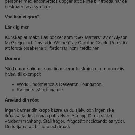
personer med endometrios uppger att de inte blir trodda när de
beskriver sina symtom.
Vad kan vi göra?
Lär dig mer
Kunskap är makt. Läs böcker som *Sex Matters* av dr Alyson
McGregor och *Invisible Women* av Caroline Criado-Perez för
att förstå orsakerna till fördomar inom medicinen.
Donera
Stöd organisationer som finansierar forskning om reproduktiv
hälsa, till exempel:
World Endometriosis Research Foundation;
Kvinnors välbefinnande.
Använd din röst
Ingen känner din kropp bättre än du själv, och ingen ska
ifrågasätta dina egna upplevelser. Stå upp för dig själv i
vårdsammanhang. Ställ frågor. Ifrågasätt nedlåtande attityder.
Du förtjänar att bli hörd och trodd.