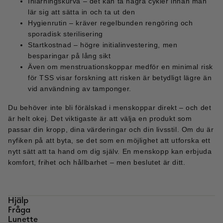
Inlärningskurva – det kan ta några cykler innan man
lär sig att sätta in och ta ut den
Hygienrutin – kräver regelbunden rengöring och
sporadisk sterilisering
Startkostnad – högre initialinvestering, men
besparingar på lång sikt
Även om menstruationskoppar medför en minimal risk
för TSS visar forskning att risken är betydligt lägre än
vid användning av tamponger.
Du behöver inte bli förälskad i menskoppar direkt – och det
är helt okej. Det viktigaste är att välja en produkt som
passar din kropp, dina värderingar och din livsstil.
Om du är
nyfiken på att byta, se det som en möjlighet att utforska ett
nytt sätt att ta hand om dig själv. En menskopp kan erbjuda
komfort, frihet och hållbarhet – men beslutet är ditt.
Hjälp
Fråga
Lunette