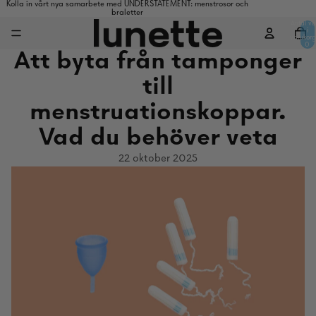
Kolla in vårt nya samarbete med UNDERSTATEMENT: menstrosor och
braletter
Antal va
i
varukorg
0
Att byta från tamponger
till
menstruationskoppar.
Vad du behöver veta
22 oktober 2025