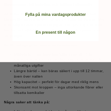
Menskoppar: Ett bekvämt och hållbart alternativ
Att prova en menstruationskopp för första gången kan
Fylla på mina vardagsprodukter
kännas lite skrämmande – så var det i alla fall för mig. Men
efter några cykler upptäckte jag att den gav mig mer frihet,
komfort och självförtroende än jag någonsin upplevt med
En present till någon
tamponger.
Varför många gillar menstruationskoppar:
Miljövänligt – en kopp kan hålla i upp till 10 år
Kostnadseffektivt – ett engångsköp ersätter flera års
månatliga utgifter
Längre bärtid – kan bäras säkert i upp till 12 timmar,
även över natten
Hög kapacitet – perfekt för dagar med riklig mens
Skonsamt mot kroppen – inga uttorkande fibrer eller
tillsatta kemikalier
Några saker att tänka på: