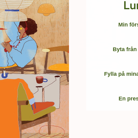
Lu
Min fö
Byta från
Fylla på min
En pres