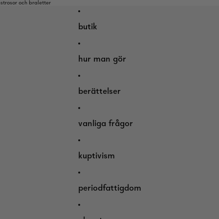
trosor och braletter
butik
hur man gör
berättelser
vanliga frågor
kuptivism
periodfattigdom