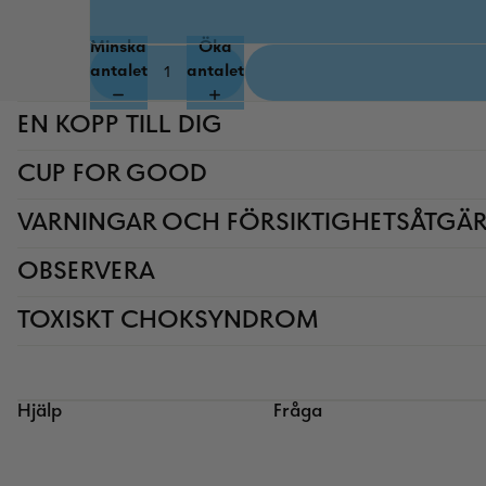
Minska
Öka
antalet
antalet
EN KOPP TILL DIG
CUP FOR GOOD
VARNINGAR OCH FÖRSIKTIGHETSÅTGÄ
OBSERVERA
TOXISKT CHOKSYNDROM
Hjälp
Fråga
Återbetalningspolicy
Integritetspolicy