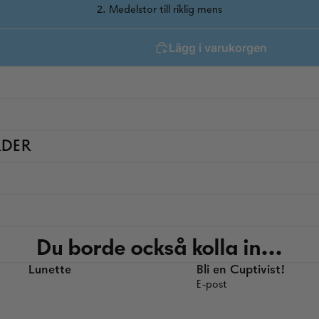
2. Medelstor till riklig mens
Lägg i varukorgen
RDER
Du borde också kolla in...
Lunette
Bli en Cuptivist!
E-post