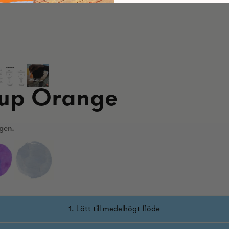
Cup Orange
gen.
1. Lätt till medelhögt flöde