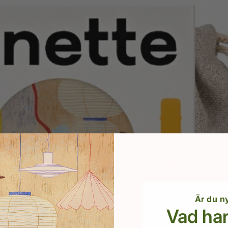
Är du n
Vad har 