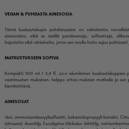
VEGAN & PUHDASTA AINESOSIA
Tämä kuukautiskupin puhdistusaine on valmistettu turvallisist
ainesosista, eikä se sisällä parabeeneja, sulfaatteja, silikon
hajusteita eikä väriaineita, joten sen avulla hoito sujuu puhtaasti
MATKUSTUKSEEN SOPIVA
Kompakti 100 ml / 3,4 fl. oz:n alumiininen kuukautiskuppien 
vaatimusten mukainen, helppo ottaa mukaan matkalle ja sen 
kierrätettävä.
AINESOSAT
Vesi, ammoniumlauryylisulfaatti, kokamidopropyyli-betaiini, Cit
(sitruuna) -kuoriöljy, Eucalyptus Globulus -lehtiöljy, natriumbents