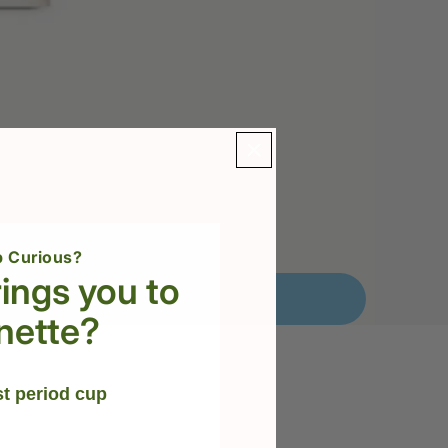
 Curious?
ings you to
nette?
st period cup