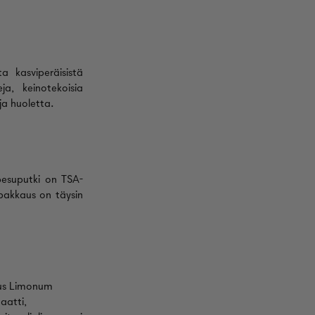
a kasviperäisistä
eja, keinotekoisia
 ja huoletta.
pesuputki on TSA-
pakkaus on täysin
rus Limonum
oaatti,