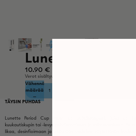
Lunette Cup -pe
10.90 €
Verot sisältyvät hintaan. Toimituskulut lasketaan kas
Vähennä
Lisää
määrää
määrää
TÄYSIN PUHDAS
Lunette Period Cup Wash on puhdistusgeeli, joka on kehit
kuukautiskupin tai -levyn puhdistamiseen ja raikastamiseen. Se
likaa, desinfioimaan ja pitämään uudelleenkäytettävän kuukauti