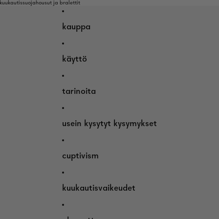
uukautissuojahousut ja bralettit
kauppa
käyttö
tarinoita
usein kysytyt kysymykset
cuptivism
kuukautisvaikeudet