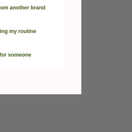
rom another brand
ing my routine
 for someone