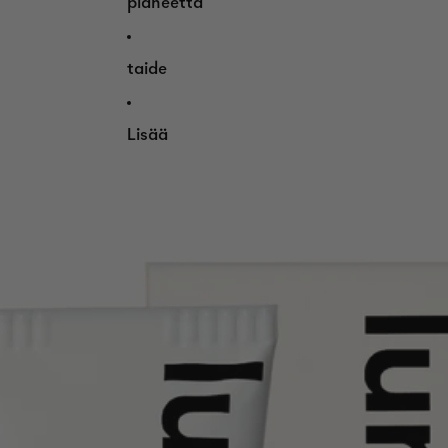
planeetta
taide
Lisää