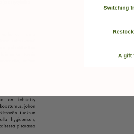
 ja ärsytyksiltä.
Switching f
Restock
temerkeille. Tämä
istaa tehokkaasti
ttaa pidentämään
olloin se on täysin
A gift
aatavilla, valitse
oka on kehitetty
n koostumus, johon
irkistävän tuoksun
lla hygieenisen,
aisessa pisarassa