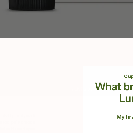
suaine 100 ml
salla.
Cup
What br
Lisää ostoskoriin
Lu
etty erityisesti
My fir
 auttaa poistamaan
stuotteesi täysin