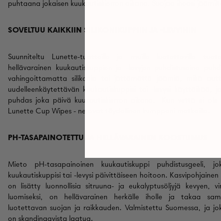
puhtaana jokaisen kuukautiskierron aikana. Suojaa ihoasi jäämiltä
SOVELTUU KAIKKIIN SILIKONIKUPPIIN JA -LEVYIHIN
Suunniteltu Lunette-tuotteille ja muille luotettaville tuo
hellävarainen kuukautiskuppien ja -levyjen puhdistusaine puhd
vahingoittamatta silikonia tai jättämättä jäämiä, mikä au
uudelleenkäytettävän kuukautiskuppisi tai -levysi käyttöikää
, j
puhdas
joka päivä kuukautiskierron aikana.
Kun vettä ei ole s
Lunette Cup Wipes - ne ovat täydellinen kumppani matkoilla.
PH-TASAPAINOTETTU JA HELLÄVARAINEN KOOSTUMUS
Mieto
pH-tasapainoinen kuukautiskuppi
puhdistusgeeli, j
kuukautiskuppisi tai -levysi päivittäiseen hoitoon. Kasvipohjaine
on lisätty luonnollisia sitruuna- ja eukalyptusöljyjä kevyen, v
luomiseksi, on hellävarainen herkälle iholle ja takaa sama
luotettavan suojan ja raikkauden. Valmistettu Suomessa, ja jok
on skandinaavista laatua.