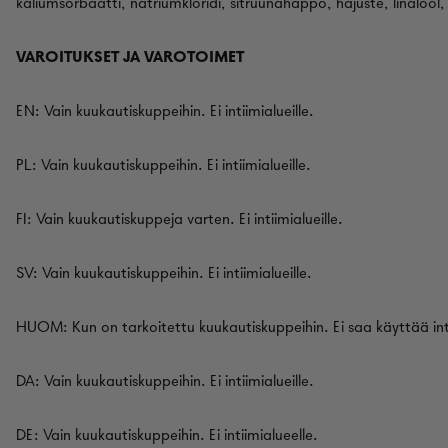
kaliumsorbaatti, natriumkloridi, sitruunahappo, hajuste, linalool, 
VAROITUKSET JA VAROTOIMET
EN: Vain kuukautiskuppeihin. Ei intiimialueille.
PL: Vain kuukautiskuppeihin. Ei intiimialueille.
FI: Vain kuukautiskuppeja varten. Ei intiimialueille.
SV: Vain kuukautiskuppeihin. Ei intiimialueille.
HUOM: Kun on tarkoitettu kuukautiskuppeihin. Ei saa käyttää inti
DA: Vain kuukautiskuppeihin. Ei intiimialueille.
DE: Vain kuukautiskuppeihin. Ei intiimialueelle.