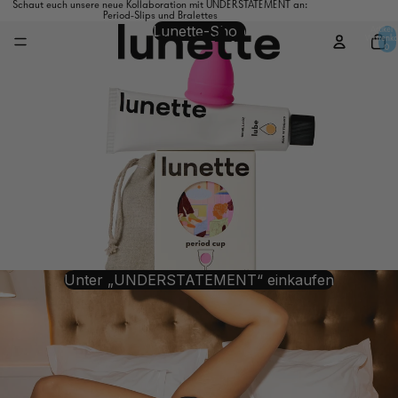
Schaut euch unsere neue Kollaboration mit UNDERSTATEMENT an:
Period-Slips und Bralettes
Lunette-Shop
Artikel 
Warenko
0
Unter „UNDERSTATEMENT“ einkaufen