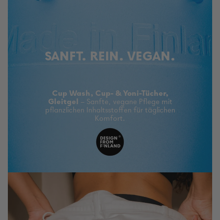
SANFT. REIN. VEGAN.
Cup Wash, Cup- & Yoni-Tücher,
Gleitgel
– Sanfte, vegane Pflege mit
pflanzlichen Inhaltsstoffen für täglichen
Komfort.