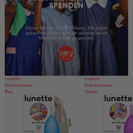
SPENDEN
Kleiner Becher. Große Wirkung. Mit jedem
gekauften Becher wird ein weiterer an ein
Mädchen in Not gespendet.
Lunette
Lunette
Periodentasse
Periodentasse
Blau
Violett