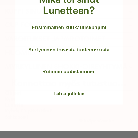
Lunetteen?
KUPPI SINULLE
CUP FOR GOOD
Ensimmäinen kuukautiskuppini
VAROITUKSET JA VAROTOIMET
Siirtyminen toisesta tuotemerkistä
HUOMIO
MYRKYLLINEN SHOKKI-OIREYHTYMÄ
Rutiinini uudistaminen
Kannattaa myös tutustua...
Ohjeet
Lahja jollekin
Kysy
Lunette
Ryhdy Cuptivistiksi!
Sähköposti
Palautuskäytäntö
Tietosuojakäytäntö
Käyttöehdot