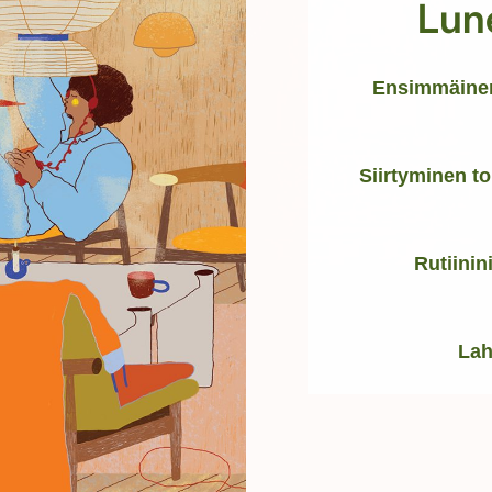
Lun
Ensimmäinen
Siirtyminen t
Rutiinin
Lah