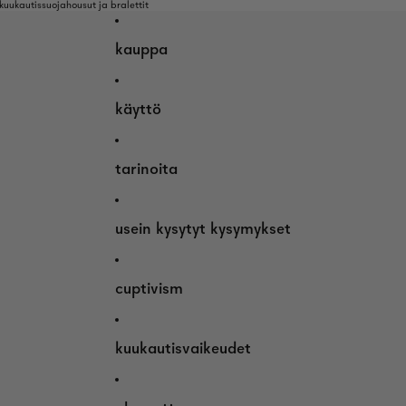
uukautissuojahousut ja bralettit
kauppa
käyttö
tarinoita
usein kysytyt kysymykset
cuptivism
kuukautisvaikeudet