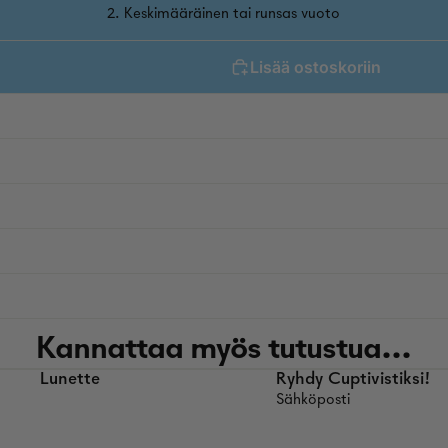
2. Keskimääräinen tai runsas vuoto
Lisää ostoskoriin
Kannattaa myös tutustua...
Lunette
Ryhdy Cuptivistiksi!
Sähköposti