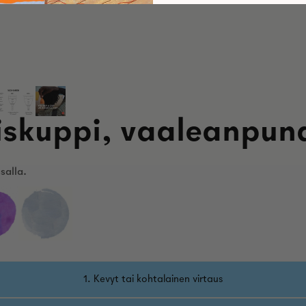
iskuppi, vaaleanpun
salla.
1. Kevyt tai kohtalainen virtaus