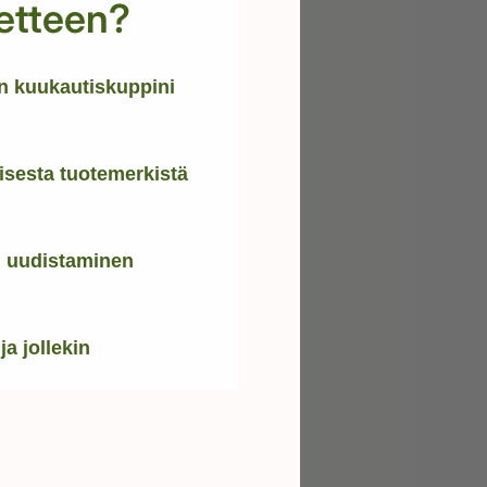
etteen?
 kuukautiskuppini
oisesta tuotemerkistä
i uudistaminen
ja jollekin