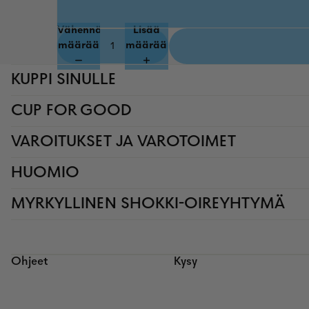
Vähennä
Lisää
määrää
määrää
KUPPI SINULLE
CUP FOR GOOD
VAROITUKSET JA VAROTOIMET
HUOMIO
MYRKYLLINEN SHOKKI-OIREYHTYMÄ
Ohjeet
Kysy
Palautuskäytäntö
Tietosuojakäytäntö