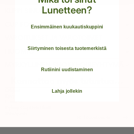
Lunetteen?
KUPPI SINULLE
CUP FOR GOOD
Ensimmäinen kuukautiskuppini
VAROITUKSET JA VAROTOIMET
Siirtyminen toisesta tuotemerkistä
HUOMIO
MYRKYLLINEN SHOKKI-OIREYHTYMÄ
Rutiinini uudistaminen
Kannattaa myös tutustua...
Ohjeet
Lahja jollekin
Kysy
Lunette
Ryhdy Cuptivistiksi!
Sähköposti
Palautuskäytäntö
Tietosuojakäytäntö
Käyttöehdot