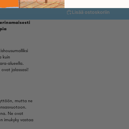
Lisää ostoskoriin
 erinomaisesti
pia
ishousumalliksi
 kuin
ara-alueella.
ovat jalassasi!
äyttöön, mutta ne
runsasvuotoon.
jana. Ne ovat
den imukyky vastaa