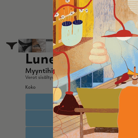
Lunette Period -s
Myyntihinta
19,90 €
Normaalihin
Verot sisältyvät hintaan. Toimituskulut lasketaan kas
Koko