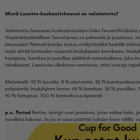
Mistä Lunette-kuukautishousut on valmistettu?
Valmistettu Suomessa korkealaatuisista Oeko-Tex-sertifioiduista 
Ympäristöystävällinen Tencel-jersey on pehmeää ja joustavaa, m
istuvuuden! Pehmeä bambu tuntuu miellyttävältä herkällä intiimi
myös siirtää kosteuden nopeasti imukykyiseen kerrokseen. Imukyk
hamppua, bambua ja puuvillaa sisältävä materiaaliseos, joka i
tehokkaasti. Laminoitu ulkokerros varmistaa, ettei vuotoja tapa
Materiaalit: 92 % lyocelia, 8 % elastaania, 82 % bambuviskoosi
polyesteriä; imukykyinen kerros: 48 % bambua, 24 % puuvillaa, 1
10 % hamppua, 100 % laminoitua polyesteriä
p.s. Period
Panties -stringit ovat joustavia, joten valitse koko, 
tavallista kokoasi. Ja jos et osaa päättää kahden koon välillä, v
Cup for Good