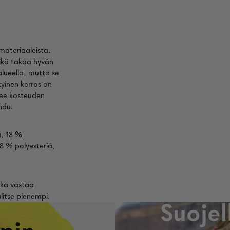
materiaaleista.
ikä takaa hyvän
alueella, mutta se
yinen kerros on
mee kosteuden
hdu.
a, 18 %
8 % polyesteriä,
joka vastaa
alitse pienempi.
Suoje