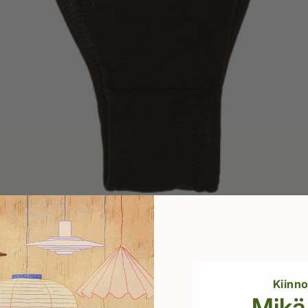
Kiinn
Mikä 