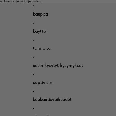
uukautissuojahousut ja bralettit
kauppa
käyttö
tarinoita
usein kysytyt kysymykset
cuptivism
kuukautisvaikeudet