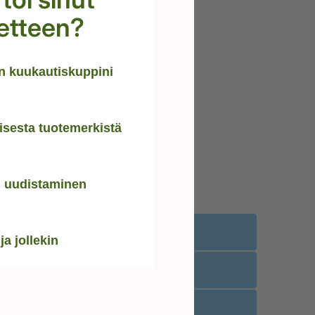
etteen?
 kuukautiskuppini
oisesta tuotemerkistä
i uudistaminen
ja jollekin