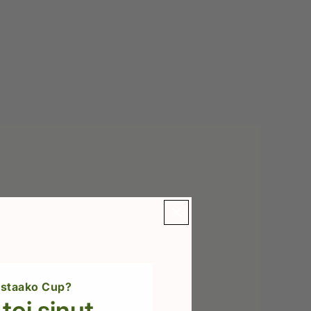
ostaako Cup?
toi sinut