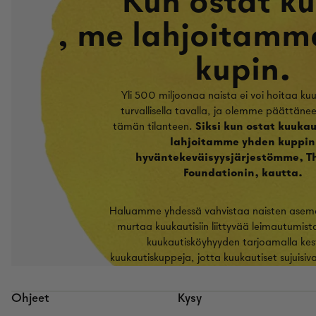
Kun ostat ku
, me lahjoitamm
kupin.
Yli 500 miljoonaa naista ei voi hoitaa ku
turvallisella tavalla, ja olemme päättän
tämän tilanteen.
Siksi kun ostat kuuka
lahjoitamme yhden kuppin
hyväntekeväisyysjärjestömme, T
Foundationin, kautta.
Haluamme yhdessä vahvistaa naisten asemaa
murtaa kuukautisiin liittyvää leimautumist
kuukautisköyhyyden tarjoamalla kes
kuukautiskuppeja, jotta kuukautiset sujuisi
Ohjeet
Kysy
Palautuskäytäntö