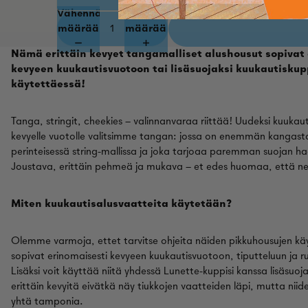
Vähennä
Lisää
määrää
määrää
Nämä erittäin kevyet tangamalliset alushousut sopivat
kevyeen kuukautisvuotoon tai lisäsuojaksi kuukautiskup
käytettäessä!
Tanga, stringit, cheekies – valinnanvaraa riittää! Uudeksi kuukaut
kevyelle vuotolle valitsimme tangan:
jossa on enemmän kangasta
perinteisessä string-mallissa ja joka tarjoaa paremman suojan ha
Joustava, erittäin pehmeä ja mukava – et edes huomaa, että ne 
Miten kuukautisalusvaatteita käytetään?
Olemme varmoja, ettet tarvitse ohjeita näiden pikkuhousujen k
sopivat erinomaisesti kevyeen kuukautisvuotoon, tiputteluun ja 
Lisäksi voit käyttää niitä yhdessä Lunette-kuppisi kanssa lisäsuo
erittäin kevyitä eivätkä näy tiukkojen vaatteiden läpi, mutta nii
yhtä tamponia.