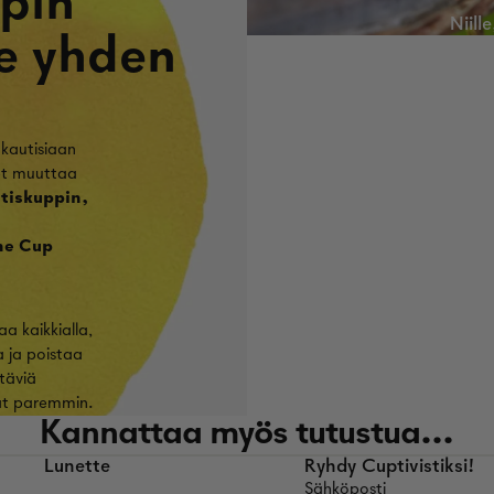
pin
Niill
e yhden
ukautisiaan
eet muuttaa
utiskuppin,
he Cup
 kaikkialla,
a ja poistaa
täviä
vat paremmin.
Kannattaa myös tutustua...
Lunette
Ryhdy Cuptivistiksi!
Sähköposti