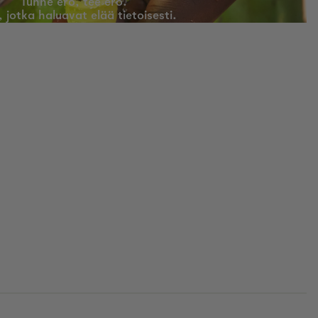
Tunne ero, tee ero.
e, jotka haluavat elää tietoisesti.