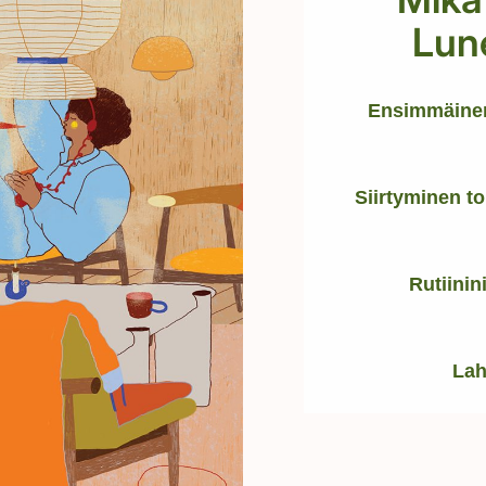
Lun
Ensimmäinen
tringit
Siirtyminen t
ta
29,90 €
salla.
Rutiinin
XS
Lah
L
XL