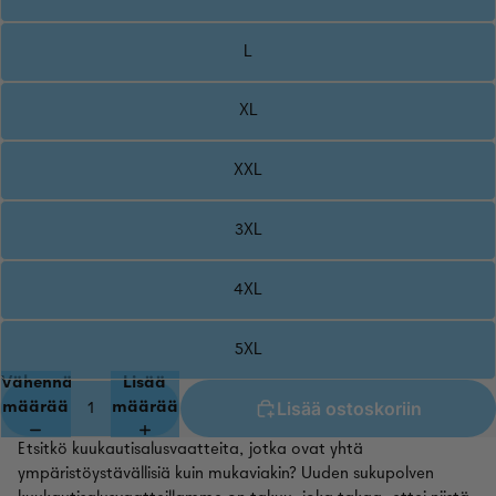
L
XL
XXL
3XL
4XL
5XL
Vähennä
Lisää
Lisää ostoskoriin
määrää
määrää
Etsitkö kuukautisalusvaatteita, jotka ovat yhtä
ympäristöystävällisiä kuin mukaviakin? Uuden sukupolven