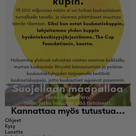
kupin.
Yli 500 miljoonaa naista ei voi hoitaa kuukautisiaan
turvallisella tavalla, ja olemme päättäneet muuttaa
tämän tilanteen.
Siksi kun ostat kuukautiskuppin,
lahjoitamme yhden kuppin
hyväntekeväisyysjärjestömme, The Cup
Foundationin, kautta.
Haluamme yhdessä vahvistaa naisten asemaa kaikkialla,
murtaa kuukautisiin liittyvää leimautumista ja poistaa
kuukautisköyhyyden tarjoamalla kestäviä
kuukautiskuppeja, jotta kuukautiset sujuisivat paremmin.
Suojellaan maapalloa
Tunne ero, tee ero.
Niille, jotka haluavat elää tietoisesti.
Kannattaa myös tutustua...
Ohjeet
Kysy
Lunette