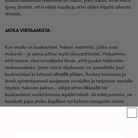
kuukautisalusvaatteillamme on takuu, joka takaa, ettei niistä
synny jätettä, ettei niistä vuoda ja ettei niiden käyttö aiheuta
stressiä.
JATKA VIRTAAMISTA
Kun sinulla on kuukautiset, haluat vaatteita, jotka ovat
mukavia – ja sama pätee myös alusvaatteisiisi. Haluamme,
että tunnet olosi turvalliseksi ilman, että joudut tinkimään
mukavuudesta, joten nämä alushousut on suunniteltu juuri
kuukautisiasi ja kehoasi silmällä pitäen. Korkea haaraosa ja
leveä vyötäröpaneeli suojaavat vuodoilta ja tarjoavat samalla
täyden, tukevan peiton – olitpa sitten liikkeellä tai
kuukautisten vuoksi kotona lepäilemässä. Ja mikä parasta, ne
kestävät jopa yhden kupillisen tai kolmen tamponin verran
verta.
MITEN KUUKAUTISALUSHousuja KÄYTETÄÄN?