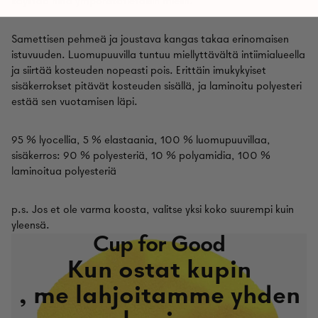
käyttää niitä ympäristötietoisin mielin.
Samettisen pehmeä ja joustava kangas takaa erinomaisen
istuvuuden. Luomupuuvilla tuntuu miellyttävältä intiimialueella
ja siirtää kosteuden nopeasti pois. Erittäin imukykyiset
sisäkerrokset pitävät kosteuden sisällä, ja laminoitu polyesteri
estää sen vuotamisen läpi.
95 % lyocellia, 5 % elastaania, 100 % luomupuuvillaa,
sisäkerros: 90 % polyesteriä, 10 % polyamidia, 100 %
laminoitua polyesteriä
p.s. Jos et ole varma koosta, valitse yksi koko suurempi kuin
yleensä.
Cup for Good
Kun ostat kupin
, me lahjoitamme yhden