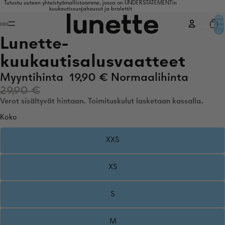
Tutustu uuteen yhteistyömallistoomme, jossa on UNDERSTATEMENTin
kuukautissuojahousut ja bralettit
Ostosko
tuottei
kokonaism
0
Lunette-
kuukautisalusvaatteet
Myyntihinta
19,90 €
Normaalihinta
29,90 €
Verot sisältyvät hintaan. Toimituskulut lasketaan kassalla.
Koko
XXS
XS
S
M