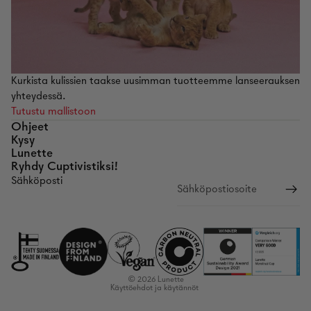
Kurkista kulissien taakse uusimman tuotteemme lanseerauksen
yhteydessä.
Tutustu mallistoon
Ohjeet
Kysy
Lunette
Ryhdy Cuptivistiksi!
Sähköposti
Palautuskäytäntö
Tietosuojakäytäntö
Käyttöehdot
Toimitusehdot
Yhteystiedot
© 2026
Lunette
Käyttöehdot ja käytännöt