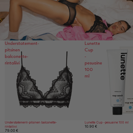
Understatement-
Lunette
pitsinen
Cup
balconette-
-
rintaliivi
pesuaine
100
ml
Understatement-pitsinen balconette-
Lunette Cup -pesuaine 100 ml
10.90 €
rintaliivi
79.00 €