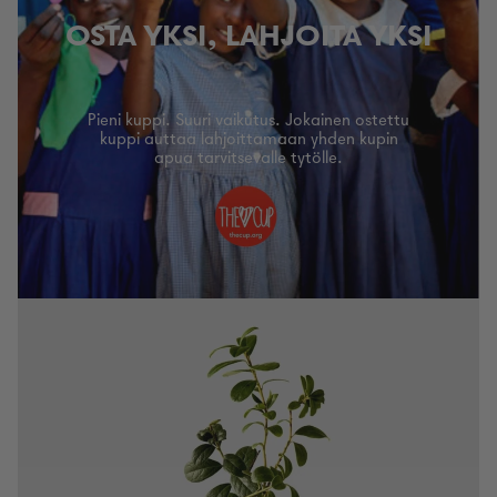
OSTA YKSI, LAHJOITA YKSI
Pieni kuppi. Suuri vaikutus. Jokainen ostettu
kuppi auttaa lahjoittamaan yhden kupin
apua tarvitsevalle tytölle.