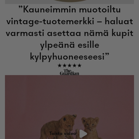
”Kauneimmin muotoiltu
vintage-tuotemerkki – haluat
varmasti asettaa nämä kupit
ylpeänä esille
kylpyhuoneeseesi”
★★★★★
Toista video