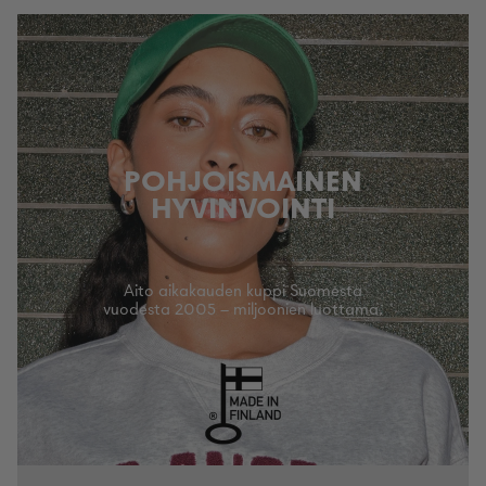
POHJOISMAINEN
HYVINVOINTI
Aito aikakauden kuppi Suomesta
vuodesta 2005 – miljoonien luottama.