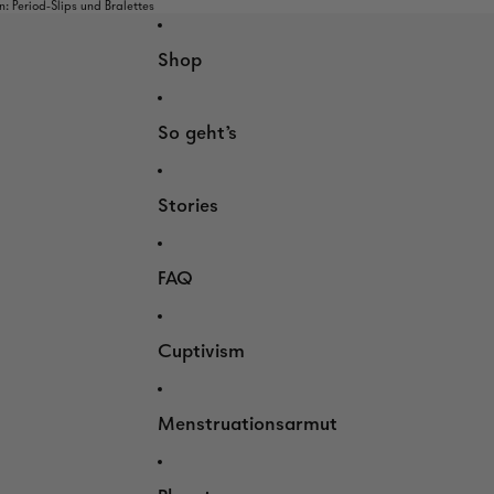
 Period-Slips und Bralettes
Shop
So geht's
Stories
FAQ
Cuptivism
Menstruationsarmut