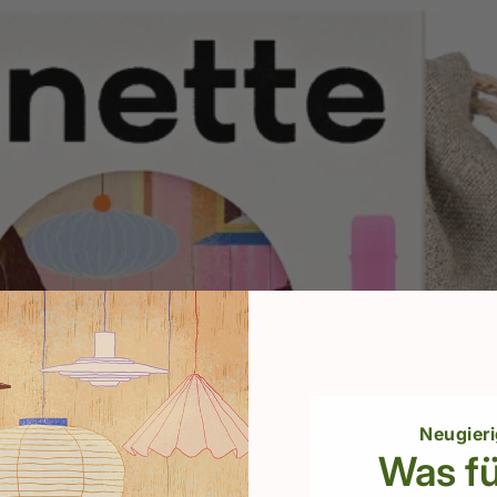
Neugieri
Was fü