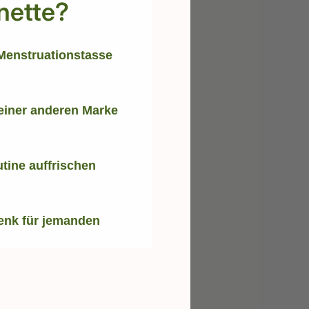
nette?
Menstruationstasse
einer anderen Marke
tine auffrischen
enk für jemanden