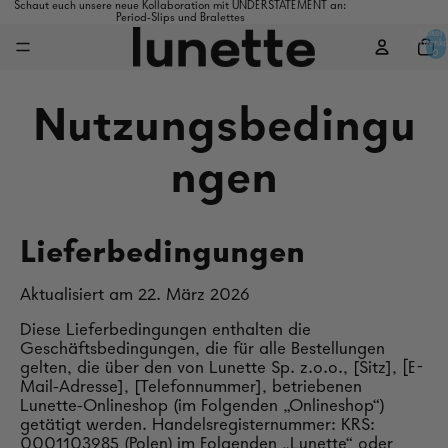
Schaut euch unsere neue Kollaboration mit UNDERSTATEMENT an:
Period-Slips und Bralettes
Artikel 
Warenko
0
Nutzungsbedingu
ngen
Lieferbedingungen
Aktualisiert am 22. März 2026
Diese Lieferbedingungen enthalten die
Geschäftsbedingungen, die für alle Bestellungen
gelten, die über den von Lunette Sp. z.o.o., [Sitz], [E-
Mail-Adresse], [Telefonnummer], betriebenen
Lunette-Onlineshop (im Folgenden „Onlineshop“)
getätigt werden. Handelsregisternummer: KRS:
0001103985 (Polen)
im Folgenden „Lunette“ oder