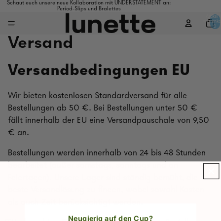
Schaut euch unsere neue Kollaboration mit UNDERSTATEMENT an:
Period-Slips und Bralettes
Artikel 
Warenko
0
Versand
Versandbedingungen EU
Wir bieten kostenlosen Standardversand für alle
Bestellungen ab 50 €. Bei Bestellungen unter 50 €
fällt innerhalb der EU eine Versandpauschale von 9,50
€ an.
Bestellungen werden innerhalb von 24 bis 48 Stunden
bearbeitet (außer samstags, sonntags und an
Feiertagen). Unsere Lager sind ständig bemüht, die
beste Versandlösung zu finden, wobei sowohl Kosten
als auch Zeit berücksichtigt werden.
Neugierig auf den Cup?