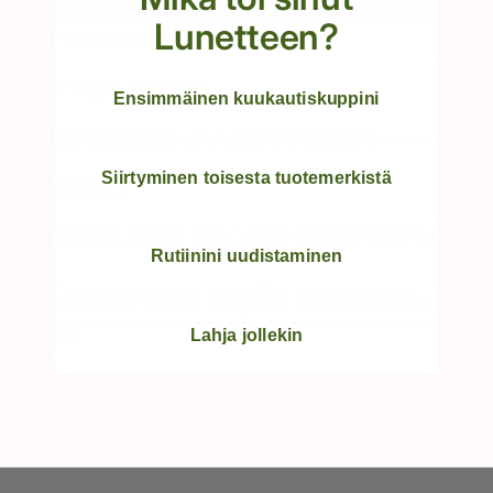
Lunetteen?
KUPPI SINULLE
CUP FOR GOOD
Ensimmäinen kuukautiskuppini
VAROITUKSET JA VAROTOIMET
Siirtyminen toisesta tuotemerkistä
HUOMIO
MYRKYLLINEN SHOKKI-OIREYHTYMÄ
Rutiinini uudistaminen
Kannattaa myös tutustua...
Ohjeet
Lahja jollekin
Kysy
Lunette
Ryhdy Cuptivistiksi!
Sähköposti
Palautuskäytäntö
Tietosuojakäytäntö
Käyttöehdot