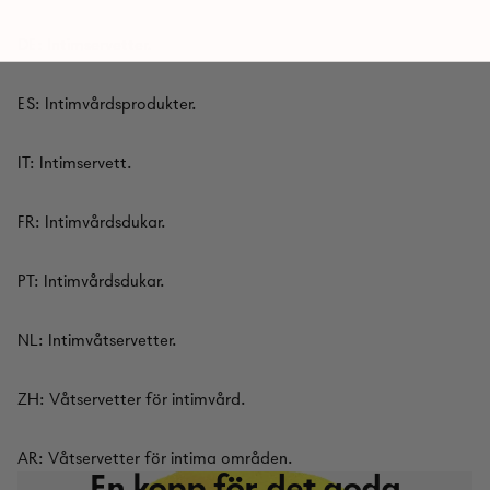
DE: Intimservetter.
ES: Intimvårdsprodukter.
IT: Intimservett.
FR: Intimvårdsdukar.
PT: Intimvårdsdukar.
NL: Intimvåtservetter.
ZH: Våtservetter för intimvård.
AR: Våtservetter för intima områden.
En kopp för det goda