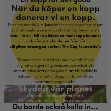
När du köper en kopp
donerar vi en kopp.
Det finns över 500 miljoner kvinnor som saknar ett säkert
sätt att hantera sin mens, och vi är fast beslutna att
ändra på det.
När du köper en menskopp kommer
vi därför att skänka en från vår
välgörenhetsorganisation, The Cup Foundation.
Tillsammans vill vi stärka kvinnor överallt, bryta
stigmatiseringen kring menstruation och utrota
menstruationsfattigdom genom att tillhandahålla
hållbara menstruationskoppar – för en bättre
menstruationsupplevelse.
Skydda vår planet
Känn skillnaden, gör skillnad.
För alla som väljer att leva medvetet.
Du borde också kolla in...