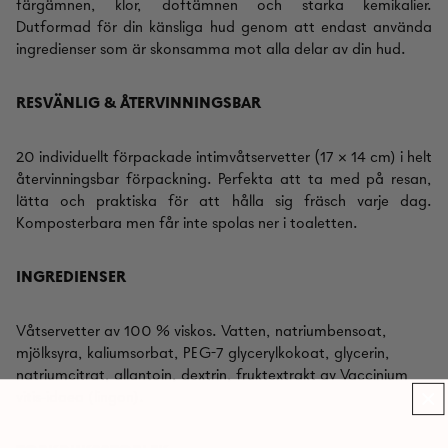
färgämnen, klor, doftämnen och starka kemikalier.
D
utformad för din känsliga hud genom att endast använda
ingredienser som är skonsamma mot alla delar av din hud.
RESVÄNLIG
& ÅTERVINNINGSBAR
20 individuellt förpackade intimvåtservetter (17 × 14 cm) i helt
återvinningsbar förpackning. Perfekta att ta med på resan,
lätta och praktiska för att hålla sig fräsch varje dag.
Komposterbara men får inte spolas ner i toaletten.
INGREDIENSER
Våtservetter av 100 % viskos. Vatten, natriumbensoat,
mjölksyra, kaliumsorbat, PEG-7 glycerylkokoat, glycerin,
natriumcitrat, allantoin, dextrin, fruktextrakt av Vaccinium
vitis-idaea (lingon).