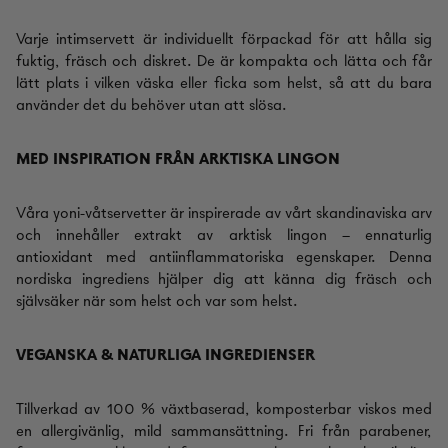
Varje intimservett är individuellt förpackad för att hålla sig
fuktig, fräsch och diskret. De är kompakta och lätta och får
lätt plats i vilken väska eller ficka som helst, så att du bara
använder det du behöver utan att slösa.
MED INSPIRATION FRÅN ARKTISKA LINGON
Våra yoni-våtservetter är inspirerade av vårt skandinaviska arv
och innehåller extrakt av arktisk lingon –
en
naturlig
antioxidant med antiinflammatoriska egenskaper. Denna
nordiska ingrediens hjälper dig att känna dig fräsch och
självsäker när som helst och var som helst.
VEGANSKA & NATURLIGA INGREDIENSER
Tillverkad av 100 % växtbaserad, komposterbar viskos med
en allergivänlig, mild sammansättning. Fri från parabener,