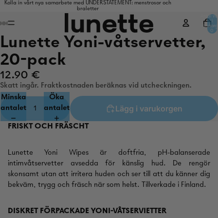
Kolla in vårt nya samarbete med UNDERSTATEMENT: menstrosor och
braletter
Antal va
i
varukorg
0
Lunette Yoni-våtservetter,
20-pack
12.90 €
Skatt ingår. Fraktkostnaden beräknas vid utcheckningen.
Minska
Öka
Lägg i varukorgen
antalet
antalet
FRISKT OCH FRÄSCHT
Lunette Yoni Wipes är doftfria, pH-balanserade
intimvåtservetter avsedda för känslig hud. De rengör
skonsamt utan att irritera huden och ser till att du känner dig
bekväm, trygg och fräsch när som helst. Tillverkade i Finland.
DISKRET FÖRPACKADE YONI-VÅTSERVIETTER