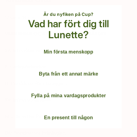
TORKDUKSSTORLEK
Är du nyfiken på Cup?
17 cm × 14 cm
Vad har fört dig till
Lunette?
VARNINGAR OCH FÖRSIKTIGHETSÅTGÄRDER
SV: Intimvåtservetter.
Min första menskopp
PL: Intimvårdsdukar.
Byta från ett annat märke
FI: Handdukar för intimhygien.
Fylla på mina vardagsprodukter
SV: Intima våtservetter.
NEJ: Servetter för intimhygien.
En present till någon
DA: Produkter för intimhygien.