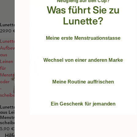
Neugierig auf den Cup?
Was führt Sie zu
Lunette?
Lunette Periodentasse Orange
Lunette Period Cup Gelb
29.90 €
29.90 €
Meine erste Menstruationstasse
Lunette-
Aufbewahrungsbeutel
aus
Wechsel von einer anderen Marke
Leinen
für
Menstruationstassen
Meine Routine auffrischen
oder
-
scheiben
Ein Geschenk für jemanden
Lunette-Aufbewahrungsbeutel
Ausverkauft
aus Leinen für
Menstruationstassen oder -
scheiben
5.90 €
Hilfe