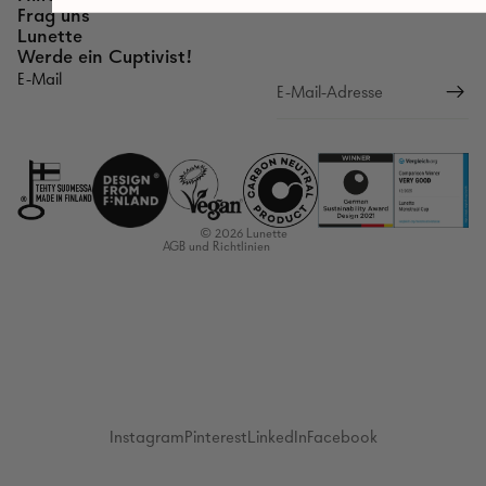
Frag uns
Lunette
Werde ein Cuptivist!
E-Mail
Rückgaberichtlinien
Datenschutzerklärung
Nutzungsbedingungen
Versandrichtlinien
Kontaktinformationen
© 2026
Lunette
AGB und Richtlinien
Instagram
Pinterest
LinkedIn
Facebook