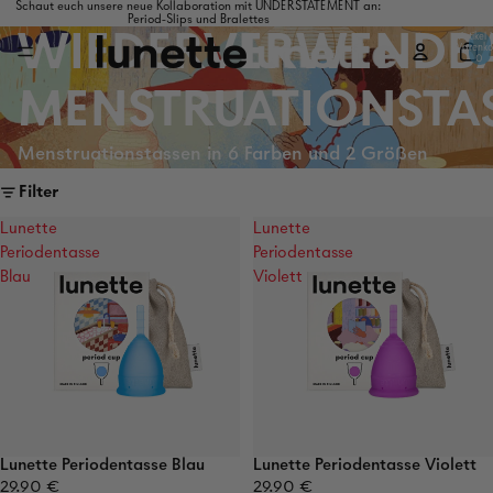
Schaut euch unsere neue Kollaboration mit UNDERSTATEMENT an:
Period-Slips und Bralettes
WIEDERVERWENDB
Artikel 
Warenko
0
MENSTRUATIONSTA
Menstruationstassen in 6 Farben und 2 Größen
Filter
Lunette
Lunette
Periodentasse
Periodentasse
Blau
Violett
Lunette Periodentasse Blau
Lunette Periodentasse Violett
29.90 €
29.90 €