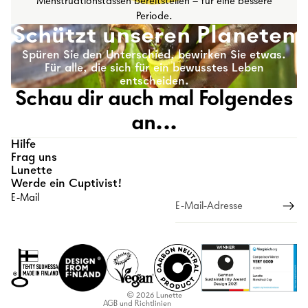
Menstruationstassen bereitstellen – für eine bessere
Periode.
Schützt unseren Planeten
Spüren Sie den Unterschied, bewirken Sie etwas.
Für alle, die sich für ein bewusstes Leben
entscheiden.
Schau dir auch mal Folgendes
an...
Hilfe
Frag uns
Lunette
Werde ein Cuptivist!
E-Mail
Rückgaberichtlinien
Datenschutzerklärung
Nutzungsbedingungen
Versandrichtlinien
Kontaktinformationen
© 2026
Lunette
AGB und Richtlinien