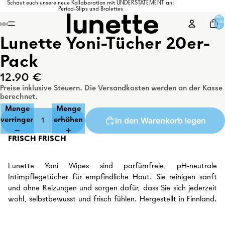
Schaut euch unsere neue Kollaboration mit UNDERSTATEMENT an:
Period-Slips und Bralettes
Artikel 
Warenko
0
Lunette Yoni-Tücher 20er-
Pack
12.90 €
Preise inklusive Steuern. Die Versandkosten werden an der Kasse
berechnet.
Menge
Menge
In den Warenkorb legen
verringern
erhöhen
FRISCH FRISCH
Lunette Yoni Wipes sind parfümfreie, pH-neutrale
Intimpflegetücher für empfindliche Haut. Sie reinigen sanft
und ohne Reizungen und sorgen dafür, dass Sie sich jederzeit
wohl, selbstbewusst und frisch fühlen. Hergestellt in Finnland.