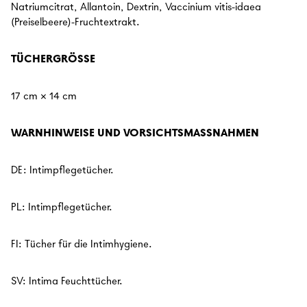
Natriumcitrat, Allantoin, Dextrin, Vaccinium vitis-idaea
(Preiselbeere)-Fruchtextrakt.
TÜCHERGRÖSSE
17 cm × 14 cm
Cup Curious?
What brings you to
WARNHINWEISE UND VORSICHTSMASSNAHMEN
Lunette?
DE: Intimpflegetücher.
My first period cup
PL: Intimpflegetücher.
Switching from another brand
FI: Tücher für die Intimhygiene.
SV: Intima Feuchttücher.
Restocking my routine