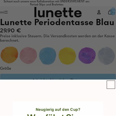
Schaut euch unsere neue Kollaboration mit UNDERSTATEMENT an:
Period-Slips und Bralettes
Artikel 
Warenko
0
Lunette Periodentasse Blau
29.90 €
Preise inklusive Steuern. Die Versandkosten werden an der Kasse
berechnet.
Größe
1. Leichte bis mittlere Blutung
2. Mittlere bis starke Blutung
Menge
Menge
In den Warenkorb legen
verringern
erhöhen
Neugierig auf den Cup?