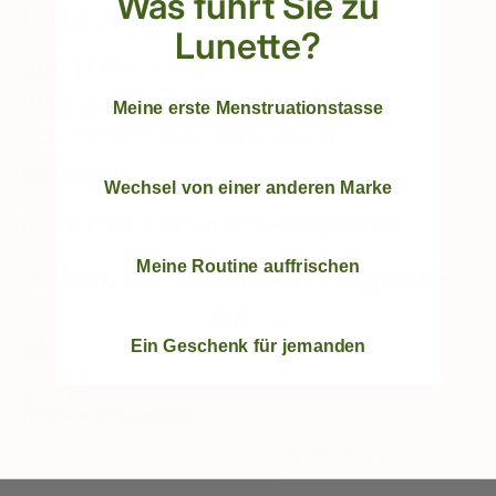
Was führt Sie zu
EIN BECHER FÜR DICH
Lunette?
CUP FOR GOOD
WARNHINWEISE UND
Meine erste Menstruationstasse
VORSICHTSMASSNAHMEN
ACHTUNG
Wechsel von einer anderen Marke
TOXISCHES SCHOCK-SYNDROM
Meine Routine auffrischen
Schau dir auch mal Folgendes
an...
Ein Geschenk für jemanden
Hilfe
Frag uns
Lunette
Werde ein Cuptivist!
E-Mail
Rückgaberichtlinien
Datenschutzerklärung