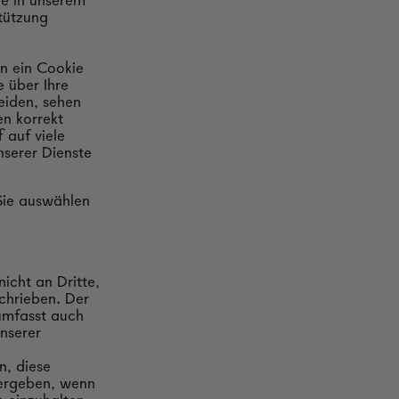
die in unserem
tützung
nn ein Cookie
e über Ihre
eiden, sehen
en korrekt
 auf viele
nserer Dienste
 Sie auswählen
icht an Dritte,
chrieben. Der
 umfasst auch
nserer
n, diese
tergeben, wenn