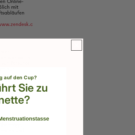
ren Online-
lich mit
ftsabläufen
/www.zendesk.c
Ihrer
ten werden in
 von Personen
und zur
 Ihre
g auf den Cup?
er zur
hrt Sie zu
endaten werden
nd
nette?
en erfolgt.
Menstruationstasse
er über Ihren
überträgt,
rkennen und