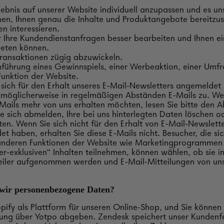
lebnis auf unserer Website individuell anzupassen und es un
en, Ihnen genau die Inhalte und Produktangebote bereitzust
n interessieren.
 Ihre Kundendienstanfragen besser bearbeiten und Ihnen e
ieten können.
ransaktionen zügig abzuwickeln.
führung eines Gewinnspiels, einer Werbeaktion, einer Umfr
unktion der Website.
sich für den Erhalt unseres E-Mail-Newsletters angemeldet
 möglicherweise in regelmäßigen Abständen E-Mails zu. We
ails mehr von uns erhalten möchten, lesen Sie bitte den A
e sich abmelden, Ihre bei uns hinterlegten Daten löschen o
ten. Wenn Sie sich nicht für den Erhalt von E-Mail-Newslett
t haben, erhalten Sie diese E-Mails nicht. Besucher, die sic
anderen Funktionen der Website wie Marketingprogrammen
er-exklusiven“ Inhalten teilnehmen, können wählen, ob sie i
eiler aufgenommen werden und E-Mail-Mitteilungen von uns
wir personenbezogene Daten?
pify als Plattform für unseren Online-Shop, und Sie können 
ung über Yotpo abgeben. Zendesk speichert unser Kunden