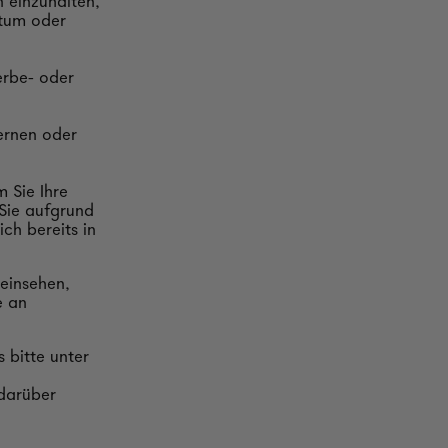
n einzuhalten,
ntum oder
rbe- oder
ernen oder
 Sie Ihre
 Sie aufgrund
ch bereits in
einsehen,
e an
 bitte unter
 darüber