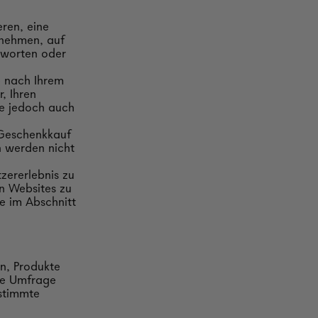
eren, eine
lnehmen, auf
tworten oder
e nach Ihrem
, Ihren
e jedoch auch
 Geschenkkauf
n werden nicht
zererlebnis zu
n Websites zu
e im Abschnitt
en, Produkte
ne Umfrage
estimmte