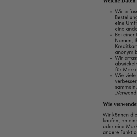
Welche Daten 
Wir erfas
Bestellun
eine Umfr
eine ande
Bei einer
Namen, Ih
Kreditka
anonym b
Wir erfa
abwickeln
für Mark
Wie viele
verbesser
sammeln.
„Verwende
Wie verwenden
Wir können die
kaufen, an ein
oder eine Mark
andere Funktio