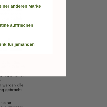
einer anderen Marke
ifizieren und
 technischen
unerlässlich
Monat lang in
tine auffrischen
Bei jedem
ktueller
enk für jemanden
rbesserte
rd ein Cookie
te Daten über
 wir in Zukunft
die Analyse
handeln wir die
r
m werden alle
ung gebracht
unserer