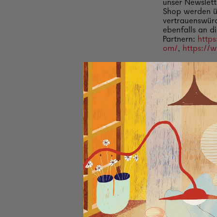
unser Newslett
Shop werden üb
vertrauenswürd
ebenfalls an d
Partnern:
http
om/
,
https://
Wie schützen 
Wir ergreifen 
personenbezog
gesicherten Ne
zugänglich, di
Vertraulichkei
personenbezoge
Verfügung. Al
mittels SSL-Te
verschlüsselt,
Verwenden wi
Ja. Cookies si
Webbrowser (so
damit die Syst