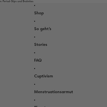
 Period-Slips und Bralettes
Shop
So geht's
Stories
FAQ
Cuptivism
Menstruationsarmut