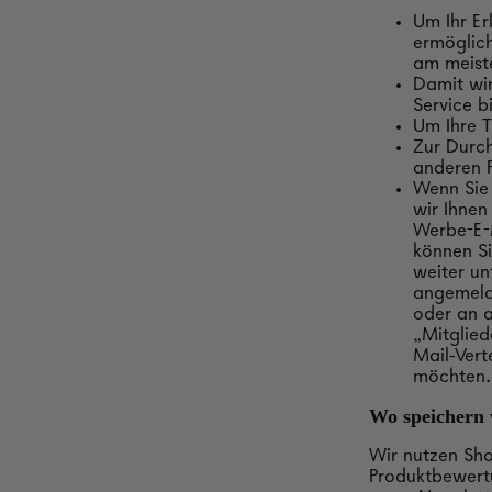
Um Ihr Er
ermöglich
am meiste
Damit wir
Service b
Um Ihre T
Zur Durch
anderen F
Wenn Sie 
wir Ihnen
Werbe-E-M
können Si
weiter un
angemelde
oder an 
„Mitglied
Mail-Vert
möchten.
Wo speichern 
Wir nutzen Sho
Produktbewert