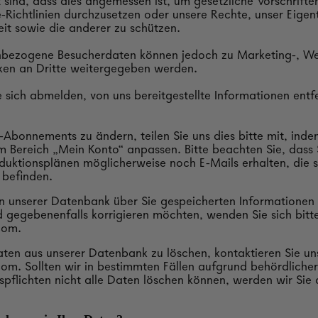
t sind, dass dies angemessen ist, um gesetzliche Vorschrifte
-Richtlinien durchzusetzen oder unsere Rechte, unser Eige
eit sowie die anderer zu schützen.
nbezogene Besucherdaten können jedoch zu Marketing-, We
en an Dritte weitergegeben werden.
 sich abmelden, von uns bereitgestellte Informationen entf
-Abonnements zu ändern, teilen Sie uns dies bitte mit, indem
im Bereich „Mein Konto“ anpassen. Bitte beachten Sie, dass
duktionsplänen möglicherweise noch E-Mails erhalten, die si
 befinden.
in unserer Datenbank über Sie gespeicherten Informationen 
 gegebenenfalls korrigieren möchten, wenden Sie sich bitt
com.
aten aus unserer Datenbank zu löschen, kontaktieren Sie uns
com
. Sollten wir in bestimmten Fällen aufgrund behördlicher
flichten nicht alle Daten löschen können, werden wir Sie