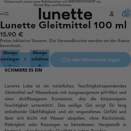
Schaut euch unsere neue Kollaboration mit UNDERSTATEMENT an:
Period-Slips und Bralettes
Artikel 
Warenko
0
Lunette Gleitmittel 100 ml
15.90 €
Preise inklusive Steuern. Die Versandkosten werden an der Kasse
berechnet.
Menge
Menge
In den Warenkorb legen
verringern
erhöhen
SCHMIERE ES EIN
Lunette Lube ist ein natürliches, feuchtigkeitsspendendes
Gleitmittel auf Wasserbasis mit ausgewogenem pH-Wert und
einer dickflüssigeren Konsistenz, das die körpereigene
Feuchtigkeit unterstützt. Das seidige Gel sorgt für lang
anhaltende Gleitfähigkeit und ein angenehmes Gefühl und
lässt sich leicht mit Wasser abspülen, ohne Rückstände,
Klebrigkeit oder Reizungen zu hinterlassen. Hergestellt in