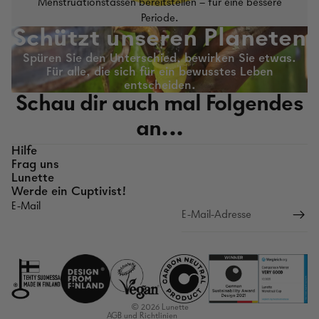
Menstruationstassen bereitstellen – für eine bessere
Periode.
Schützt unseren Planeten
Spüren Sie den Unterschied, bewirken Sie etwas.
Für alle, die sich für ein bewusstes Leben
entscheiden.
Schau dir auch mal Folgendes
an...
Hilfe
Frag uns
Lunette
Werde ein Cuptivist!
E-Mail
Rückgaberichtlinien
Datenschutzerklärung
Nutzungsbedingungen
Versandrichtlinien
Kontaktinformationen
© 2026
Lunette
AGB und Richtlinien