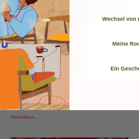
Wechsel von 
Sport während der Periode:
Meine Rou
Wie sich Ihr
Menstruationszyklus auf Ihr
Ein Gesch
Training auswirkt
Es kann schwierig sein, während der Periode die
Motivation zum Sport zu finden, doch wenn man aktiv
bleibt, lassen sich einige der mit der Menstruation
verbundenen Beschwerden tatsächlich lindern. In diesem
Blogbeitrag gehen wir darauf ein...
Weiterlesen...