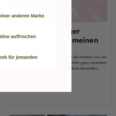
einer anderen Marke
Kann ich schwanger
tine auffrischen
werden, wenn ich meinen
Eisprung habe?
enk für jemanden
Der Eisprung ist ein Thema, über das die meisten von uns
zwar Bescheid wissen, das wir aber nicht ganz verstehen
– deshalb möchten wir hier einige Fakten klarstellen.
Ganz gleich, ob Sie und Ihr Partner…
Weiterlesen…