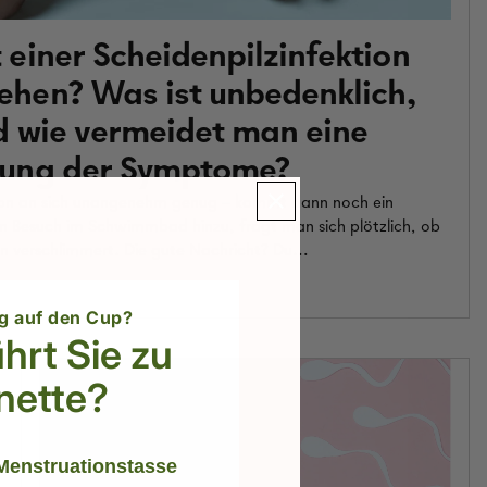
einer Scheidenpilzinfektion
hen? Was ist unbedenklich,
d wie vermeidet man eine
ung der Symptome?
chon an sich unangenehm genug – kommt dann noch ein
n Besuch im Schwimmbad hinzu, fragt man sich plötzlich, ob
verschlimmert. Die gute Nachricht? Du...
g auf den Cup?
hrt Sie zu
nette?
Menstruationstasse