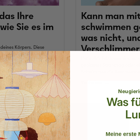
das Ihre
Kann man mit 
wie Sie es im
schwimmen ge
was nicht, un
Verschlimmer
deines Körpers. Diese
oder Vaginalmikrobiom
Hefepilzinfektionen sind s
tzen...
geplanter Strandtag oder ei
Schwimmen die Beschwerden 
Weiterlesen...
Neugieri
Was fü
Lu
Meine erste 