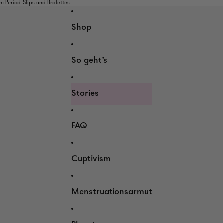
 Period-Slips und Bralettes
Shop
So geht's
Stories
FAQ
Cuptivism
Menstruationsarmut