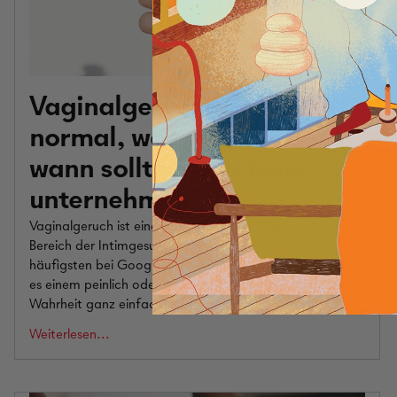
Vaginalgeruch: Was ist
normal, was nicht und
wann sollte man etwas
unternehmen?
Vaginalgeruch ist eines der häufigsten Themen im
Bereich der Intimgesundheit und gehört zu den am
häufigsten bei Google gesuchten Begriffen. Auch wenn
es einem peinlich oder verwirrend erscheinen mag, ist die
Wahrheit ganz einfach: Jede Vagina hat einen...
Weiterlesen...